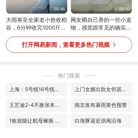
00:46
00:10
大雨将至全家老小抢收稻
网友晒自己养的一些小宠
谷，6分钟收完1000斤，
物，感觉跟常见的确实有
没有一个人掉链子
些不一样
打开网易新闻，查看更多热门视频
热门搜索
上海：5号线16号线浦江线全线停运
上门女婿出轨女邻居多年被判重婚罪
王艺迪2-4不敌张本美和止步4强
南京发布暴雨黄色预警
1枚就能让航母瘫痪 轰-6J实力有多强
白海豚逼近浙闽沿海