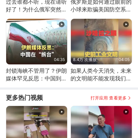
过去谁都不听，现在请听
俄罗斯是如何通过眼前的
好了！为什么俄军突然强
小球来欺骗美国防空系统
硬起来了？
的
04:35
8.4万 次播放
04:05
封锁海峡不管用了？伊朗
如果人类今天消失，未来
媒体罕见反思：中国到底
的文明能不能发现我们存
是不是在"拆台"
在过？
更多热门视频
打开应用 查看更多