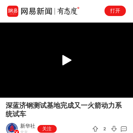
打开
Play
00:00
00:46
En
深蓝济钢测试基地完成又一火箭动力系
fu
统试车
新华社
关注
2
北京