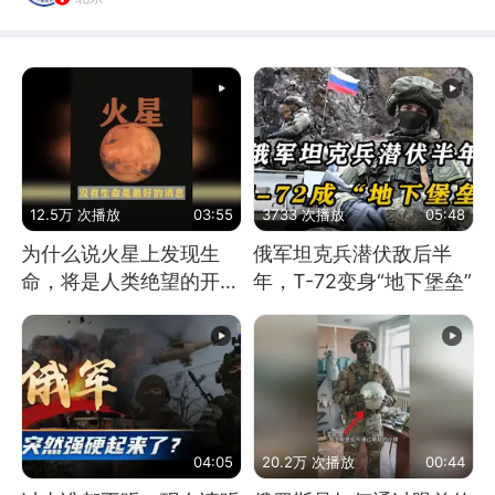
12.5万 次播放
03:55
3733 次播放
05:48
为什么说火星上发现生
俄军坦克兵潜伏敌后半
命，将是人类绝望的开
年，T-72变身“地下堡垒”
始？
04:05
20.2万 次播放
00:44