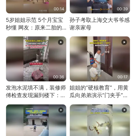
00:14
00:39
5岁姐姐示范 5个月宝宝
孙子考取上海交大爷爷感
秒懂 网友：原来二胎的
谢亲家母
快乐长这样
00:36
00:17
发泡水泥填不满，装修师
姐姐的“硬核教育”，用黄
傅检查发现漏到楼下：出
瓜向弟弟演示“门夹手”，
风口未延伸到外墙
网友：果然言传不如身
教！