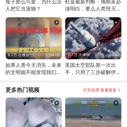
兔子那么可爱，为什么没
杜金最新判断：俄精英必
人把它当宠物？
须明白，要么人类毁灭，
要么俄毁灭
8.2万 次播放
04:05
11.7万 次播放
09:47
如果人类今天消失，未来
美国太空部队第一次出
的文明能不能发现我们存
手，只用了三步破解伊朗
在过？
防空
更多热门视频
打开应用 查看更多