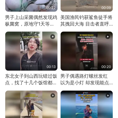
00:22
00:09
男子上山采菌偶然发现鸡
美国渔民钓获鲨鱼徒手将
枞菌窝，原地守1天等它
其拽回大海 目击者直呼
长大：挖了140多朵
震惊 （视频来源：参考
消息）
00:13
00:20
东北女子到山西玩错过饭
男子偶遇路灯螺丝发红
点，找了十几个饭馆都没
以为是小灯 却发现能点
开门：午休到几点
燃香烟 当事人：已报警
处理