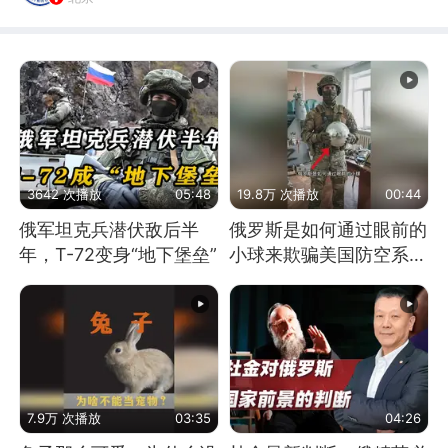
3642 次播放
05:48
19.8万 次播放
00:44
俄军坦克兵潜伏敌后半
俄罗斯是如何通过眼前的
年，T-72变身“地下堡垒”
小球来欺骗美国防空系统
的
7.9万 次播放
03:35
04:26