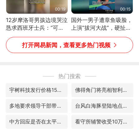
00:19
00:15
12岁摩洛哥男孩边境哭泣
国外一男子遭章鱼吸脸，
恳求西班牙士兵：“可不
上演“拔河大战”，硬扯加
可以不要把我遣返回国”
铁棒敲打方才挣脱
打开网易新闻，查看更多热门视频
热门搜索
宇树科技发行价格150.80元/股
佛得角门将亮相智利俱乐部主场
多地要求领导干部带头休假
台风白海豚登陆地点更新
中方回应是否在太平洋海底开采稀土
看守所辅警收受10万获刑1年