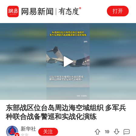
打开
Play
00:00
00:09
En
东部战区位台岛周边海空域组织 多军兵
fu
种联合战备警巡和实战化演练
新华社
关注
19
北京