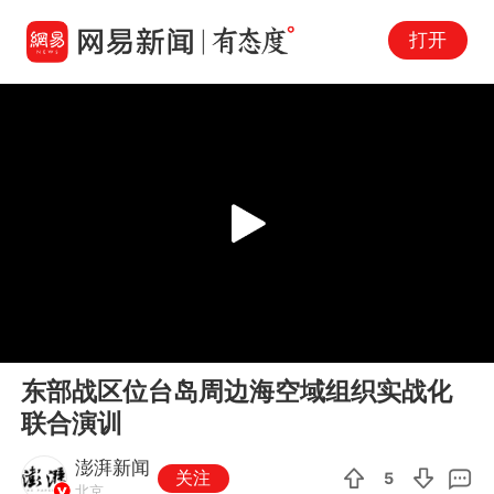
打开
Play
00:00
00:22
En
东部战区位台岛周边海空域组织实战化
fu
联合演训
澎湃新闻
关注
5
北京