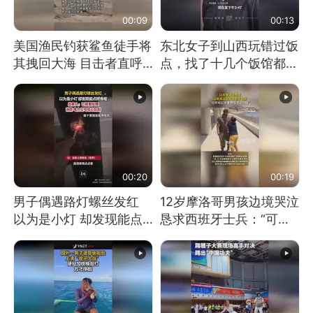
00:09
00:13
美国渔民钓获鲨鱼徒手将
东北女子到山西玩错过饭
其拽回大海 目击者直呼
点，找了十几个饭馆都没
震惊 （视频来源：参考
开门：午休到几点
消息）
00:20
00:19
男子偶遇路灯螺丝发红
12岁摩洛哥男孩边境哭泣
以为是小灯 却发现能点
恳求西班牙士兵：“可不
燃香烟 当事人：已报警
可以不要把我遣返回国”
处理