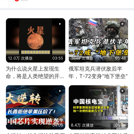
12.0万 次播放
03:55
3649 次播放
05:48
为什么说火星上发现生
俄军坦克兵潜伏敌后半
命，将是人类绝望的开
年，T-72变身“地下堡垒”
始？
04:09
8.4万 次播放
05:04