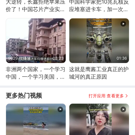
大逆转，长鑫拒绝苹果压
中国科学家把10兆瓦核反
价了！中国芯片产业实现
应堆塞进卡车，加一次燃
怎样的逆袭？
料能跑几十年
9029 次播放
03:23
01:36
非洲两个国家，一个学习
这就是鹰酱工业真正的护
中国，一个学习美国，结
城河的真正原因
果怎么样了？
更多热门视频
打开应用 查看更多