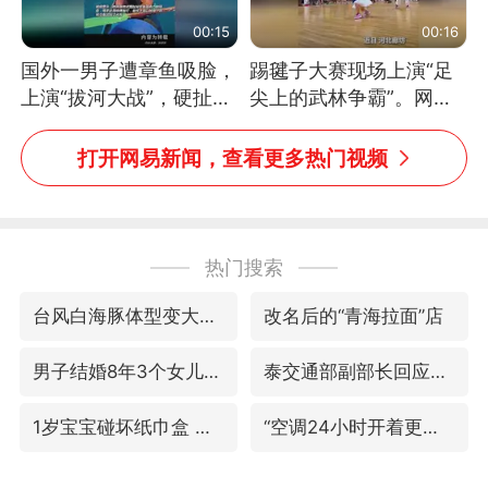
00:15
00:16
国外一男子遭章鱼吸脸，
踢毽子大赛现场上演“足
上演“拔河大战”，硬扯加
尖上的武林争霸”。网
铁棒敲打方才挣脱
友：这哪是踢毽子，分明
是武侠片现场！#睡个好
打开网易新闻，查看更多热门视频
觉
热门搜索
台风白海豚体型变大近似13个浙江面积
改名后的“青海拉面”店
男子结婚8年3个女儿均非亲生
泰交通部副部长回应中国人遭歧视手势
1岁宝宝碰坏纸巾盒 宝妈被索赔924元
“空调24小时开着更省电”不实