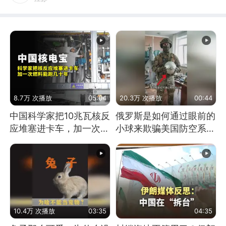
8.7万 次播放
05:04
20.3万 次播放
00:44
中国科学家把10兆瓦核反
俄罗斯是如何通过眼前的
应堆塞进卡车，加一次燃
小球来欺骗美国防空系统
料能跑几十年
的
10.4万 次播放
03:35
04:35