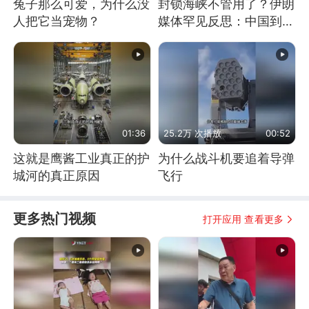
兔子那么可爱，为什么没
封锁海峡不管用了？伊朗
人把它当宠物？
媒体罕见反思：中国到底
是不是在"拆台"
01:36
25.2万 次播放
00:52
这就是鹰酱工业真正的护
为什么战斗机要追着导弹
城河的真正原因
飞行
更多热门视频
打开应用 查看更多