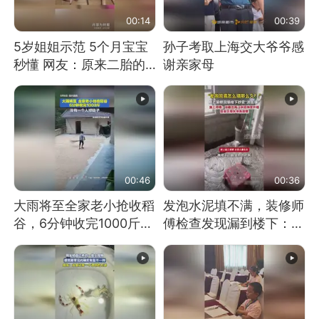
00:14
00:39
5岁姐姐示范 5个月宝宝
孙子考取上海交大爷爷感
秒懂 网友：原来二胎的
谢亲家母
快乐长这样
00:46
00:36
大雨将至全家老小抢收稻
发泡水泥填不满，装修师
谷，6分钟收完1000斤，
傅检查发现漏到楼下：出
没有一个人掉链子
风口未延伸到外墙