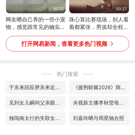
00:10
00:27
网友晒自己养的一些小宠
珠心算比赛现场，别人看
物，感觉跟常见的确实有
着都紧张，男孩却全程气
些不一样
定神闲、从容作答，最终
拿下冠军。网友：这淡定
打开网易新闻，查看更多热门视频
的样子，一看就是有实
力！（人民日报）
热门搜索
于东来回应胖东来近25年老店年底关闭
《披荆斩棘2026》阵容官宣
见到女儿瞬间父亲眼里有了光
央视新主播李秋莹母校发文祝贺
独闯南太行的失联女生最后轨迹已确认
刘嘉玲晒与周星驰合照