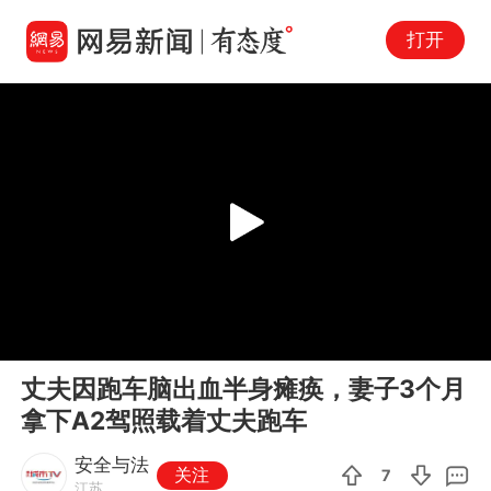
打开
Play
00:00
00:11
En
丈夫因跑车脑出血半身瘫痪，妻子3个月
fu
拿下A2驾照载着丈夫跑车
安全与法
关注
7
江苏