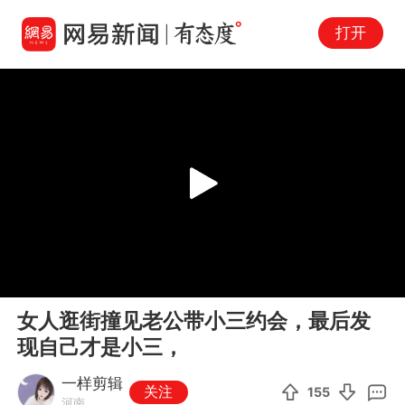
打开
Play
00:00
03:30
En
女人逛街撞见老公带小三约会，最后发
fu
现自己才是小三，
一样剪辑
关注
155
河南