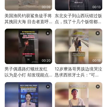
00:09
00:13
美国渔民钓获鲨鱼徒手将
东北女子到山西玩错过饭
其拽回大海 目击者直呼
点，找了十几个饭馆都没
震惊 （视频来源：参考
开门：午休到几点
消息）
00:20
00:19
男子偶遇路灯螺丝发红
12岁摩洛哥男孩边境哭泣
以为是小灯 却发现能点
恳求西班牙士兵：“可不
燃香烟 当事人：已报警
可以不要把我遣返回国”
处理