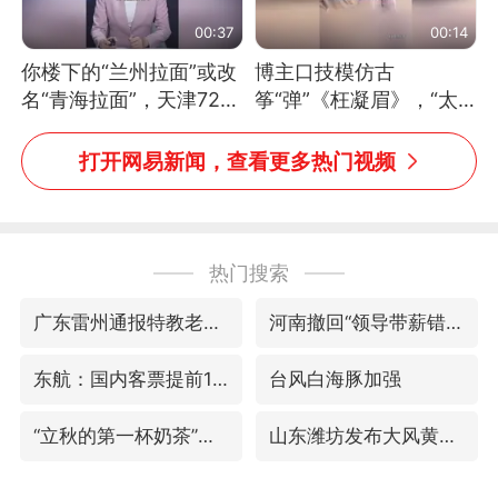
00:37
00:14
你楼下的“兰州拉面”或改
博主口技模仿古
名“青海拉面”，天津72家
筝“弹”《枉凝眉》，“太
面馆已集体更换招牌
像了～你是吃古筝长大的
吗？”“或将成为首位考级
打开网易新闻，查看更多热门视频
不带古筝的选手。”（来
源：新华每日电讯）
热门搜索
广东雷州通报特教老师招聘违规事件
河南撤回“领导带薪错峰休假”通知
东航：国内客票提前14天免费退改
台风白海豚加强
“立秋的第一杯奶茶”又爆单了
山东潍坊发布大风黄色预警