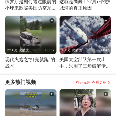
俄罗斯是如何通过眼前的
这就是鹰酱工业真正的护
小球来欺骗美国防空系统
城河的真正原因
的
22.6万 次播放
00:52
11.8万 次播放
09:47
现代火炮之“打完就跑”的
美国太空部队第一次出
战术
手，只用了三步破解伊朗
防空
更多热门视频
打开应用 查看更多