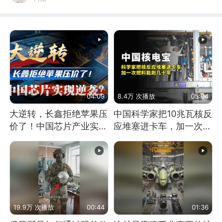
04:09
8.4万 次播放
05:04
大逆转，长鑫拒绝苹果压
中国科学家把10兆瓦核反
价了！中国芯片产业实现
应堆塞进卡车，加一次燃
怎样的逆袭？
料能跑几十年
19.9万 次播放
00:44
01:36