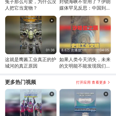
兔子那么可爱，为什么没
封锁海峡不管用了？伊朗
人把它当宠物？
媒体罕见反思：中国到底
是不是在"拆台"
01:36
8.6万 次播放
04:05
这就是鹰酱工业真正的护
如果人类今天消失，未来
城河的真正原因
的文明能不能发现我们存
在过？
更多热门视频
打开应用 查看更多