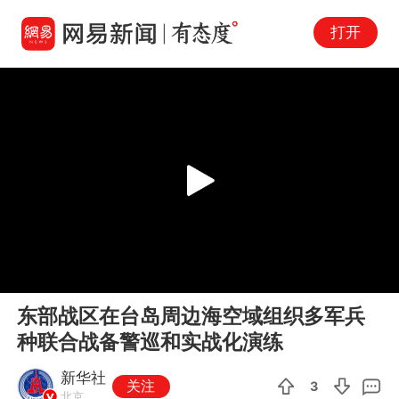
打开
Play
00:00
00:06
En
东部战区在台岛周边海空域组织多军兵
fu
种联合战备警巡和实战化演练
新华社
关注
3
北京