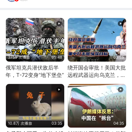
3759 次播放
05:48
03:35
俄军坦克兵潜伏敌后半
绕开国会审批！美国大批
年，T-72变身“地下堡垒”
远程武器运向乌克兰，集
中打击俄纵深目标
10.8万 次播放
03:35
04:35