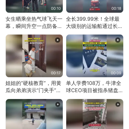
00:10
00:18
女生晒乘坐热气球飞天一
全长399.99米！全球最
幕，瞬间升空一点防备都
大级别的运输船通过长江
没有
大桥这一幕，太震撼了！
00:17
00:09
姐姐的“硬核教育”，用黄
单人学费108万，牛津全
瓜向弟弟演示“门夹手”，
球CEO项目被指杀猪盘，
网友：果然言传不如身
项目方称负责人曾任牛津
教！
大学校长