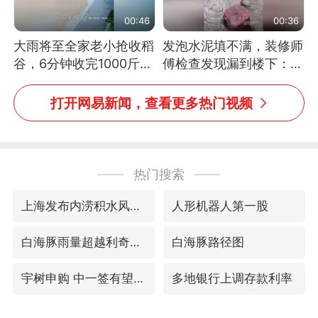
00:46
00:36
大雨将至全家老小抢收稻
发泡水泥填不满，装修师
谷，6分钟收完1000斤，
傅检查发现漏到楼下：出
没有一个人掉链子
风口未延伸到外墙
打开网易新闻，查看更多热门视频
热门搜索
上海发布内涝积水风险提示
人形机器人第一股
白海豚雨量超越利奇马、巴威
白海豚路径图
宇树申购 中一签有望赚20万元
多地银行上调存款利率