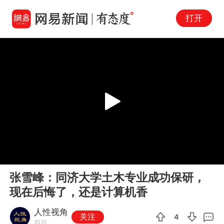
打开
Play
00:00
04:14
En
张雪峰：同济大学土木专业成功保研，
fu
现在后悔了，还是计算机香
人性视角
关注
4
四川