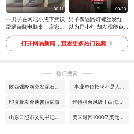
00:11
00:20
一男子在网吧小憩下意识
男子偶遇路灯螺丝发红
蹬腿踹翻电脑桌，店家3
以为是小灯 却发现能点
台显示器与机械臂损坏
燃香烟 当事人：已报警
处理
打开网易新闻，查看更多热门视频
热门搜索
陕西强降雨突发泥石流致1死2失联
“事业单位招聘不是人情买卖”
印度暴发金迪普拉病毒
维持强台风级！白海豚直奔华东沿海
山东日照市委副书记王峰被查
美国退回1000亿美元关税