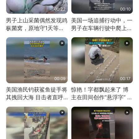
00:22
00:10
男子上山采菌偶然发现鸡
美国一场追捕行动中，一
枞菌窝，原地守1天等它
男子在车辆行驶中爬上车
长大：挖了140多朵
顶跳舞。（新京报）
00:09
00:17
美国渔民钓获鲨鱼徒手将
惊艳！字都飘起来了 博
其拽回大海 目击者直呼
主在田间创作“悬浮字” 网
震惊 （视频来源：参考
友：真·裸眼3D！
消息）