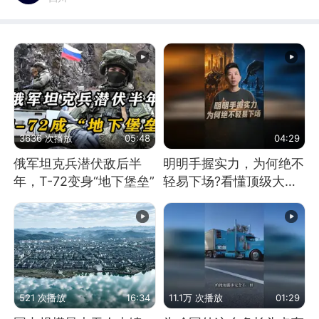
3636 次播放
05:48
04:29
俄军坦克兵潜伏敌后半
明明手握实力，为何绝不
年，T-72变身“地下堡垒”
轻易下场?看懂顶级大国
谋略
521 次播放
16:34
11.1万 次播放
01:29