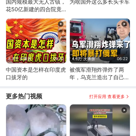
国内规模最大无人古镇，
为啥国外这么多长头卡车
花50亿新建的四合院竟
没人住，发生了啥
8.9万 次播放
06:42
4.6万 次播放
06:22
中国资本是怎样在印度虎
被俄军滑翔炸弹炸了两
口拔牙的
年，乌克兰造出了自己
的“空中长臂”
更多热门视频
打开应用 查看更多