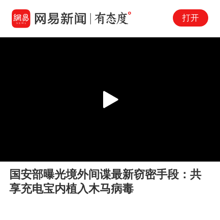
打开
Play
00:00
00:07
En
国安部曝光境外间谍最新窃密手段：共
fu
享充电宝内植入木马病毒