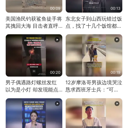
00:09
00:13
美国渔民钓获鲨鱼徒手将
东北女子到山西玩错过饭
其拽回大海 目击者直呼
点，找了十几个饭馆都没
震惊 （视频来源：参考
开门：午休到几点
消息）
00:20
00:19
男子偶遇路灯螺丝发红
12岁摩洛哥男孩边境哭泣
以为是小灯 却发现能点
恳求西班牙士兵：“可不
燃香烟 当事人：已报警
可以不要把我遣返回国”
处理