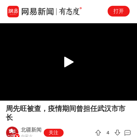
打开
Play
00:00
00:06
En
周先旺被查，疫情期间曾担任武汉市市
fu
长
北疆新闻
关注
4
内蒙古