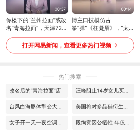
00:37
00:14
你楼下的“兰州拉面”或改
博主口技模仿古
名“青海拉面”，天津72家
筝“弹”《枉凝眉》，“太
面馆已集体更换招牌
像了～你是吃古筝长大的
吗？”“或将成为首位考级
打开网易新闻，查看更多热门视频
不带古筝的选手。”（来
源：新华每日电讯）
热门搜索
改名后的“青海拉面”店
汪峰阻止14岁女儿买大牌
台风白海豚体型变大近似13个浙江面积
美国将对多晶硅衍生品加征15%关税
女子开一天一夜空调后二氧化碳中毒
段绚竞因公牺牲 年仅44岁