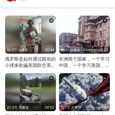
19.9万 次播放
00:44
9042 次播放
03:23
俄罗斯是如何通过眼前的
非洲两个国家，一个学习
小球来欺骗美国防空系统
中国，一个学习美国，结
的
果怎么样了？
22.5万 次播放
00:52
11.7万 次播放
09:47