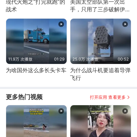
现代火炮之“打完就跑”的
美国太空部队第一次出
战术
手，只用了三步破解伊朗
防空
11.9万 次播放
01:29
25.0万 次播放
00:52
为啥国外这么多长头卡车
为什么战斗机要追着导弹
飞行
更多热门视频
打开应用 查看更多