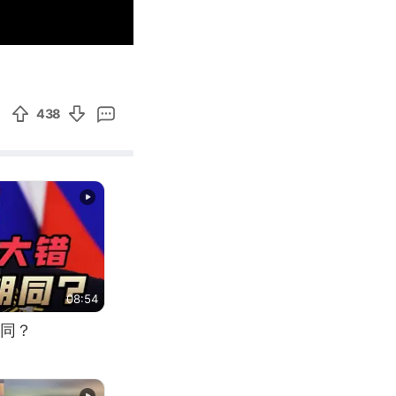
00:21
Enter
fullscreen
438
08:54
同？