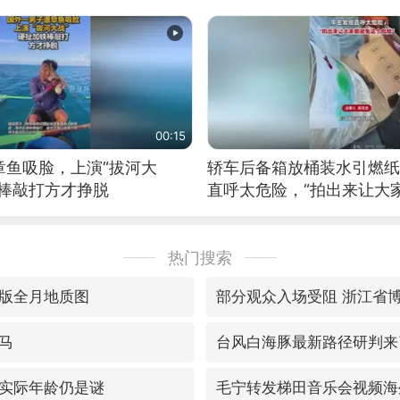
00:15
章鱼吸脸，上演“拔河大
轿车后备箱放桶装水引燃纸
铁棒敲打方才挣脱
直呼太危险，“拍出来让大
险”
热门搜索
版全月地质图
部分观众入场受阻 浙江省
马
台风白海豚最新路径研判来
实际年龄仍是谜
毛宁转发梯田音乐会视频海