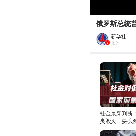
00:00
俄罗斯总统
新华社
北京
杜金最新判断
类毁灭，要么