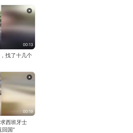
00:13
，找了十几个
00:19
恳求西班牙士
回国”