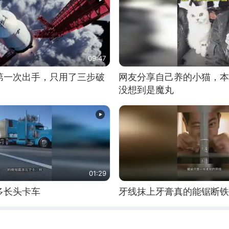
09:47
第一次出手，只用了三步破
网友分享自己养的小猫，本
没想到是魔丸
01:29
多长头卡车
牙线抹上牙膏真的能锯断铁