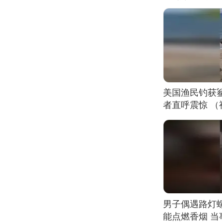
美国渔民钓获
者直呼震惊 
男子偶遇路灯螺
能点燃香烟 