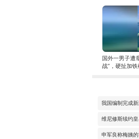
国外一男子遭
战”，硬扯加
我国编制完成新
维尼修斯续约皇
申军良称梅姨的