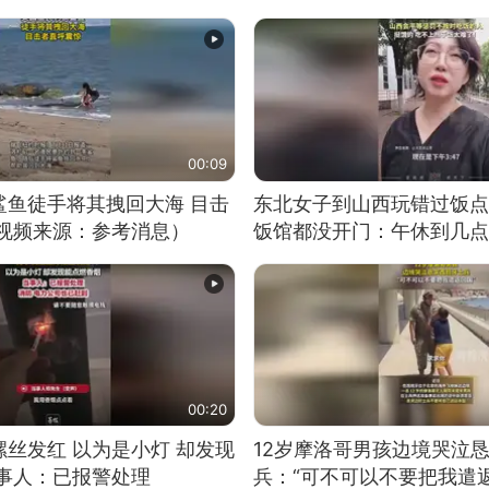
00:09
鲨鱼徒手将其拽回大海 目击
东北女子到山西玩错过饭点
（视频来源：参考消息）
饭馆都没开门：午休到几点
00:20
丝发红 以为是小灯 却发现
12岁摩洛哥男孩边境哭泣
当事人：已报警处理
兵：“可不可以不要把我遣返