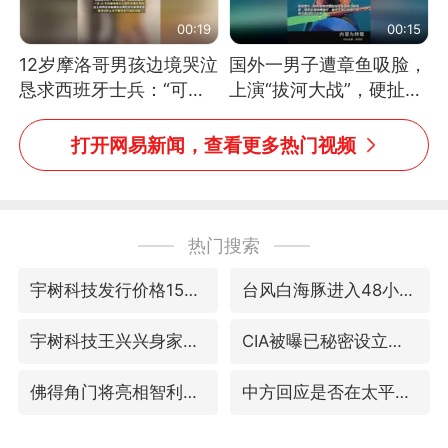
00:19
00:15
12岁摩洛哥男孩边境哭泣
国外一男子遭章鱼吸脸，
恳求西班牙士兵：“可不
上演“拔河大战”，硬扯加
可以不要把我遣返回国”
铁棒敲打方才挣脱
打开网易新闻，查看更多热门视频
热门搜索
宇树科技发行价格150.80元/股
台风白海豚进入48小时警戒线
宇树科技王兴兴身家有望超200亿元
CIA被曝已秘密设立古巴工作组
佛得角门将亮相智利俱乐部主场
中方回应是否在太平洋海底开采稀土