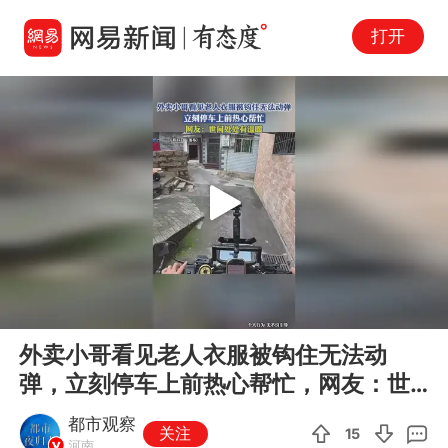
打开
Play
00:00
00:15
En
外卖小哥看见老人衣服被钩住无法动
fu
弹，立刻停车上前热心帮忙，网友：世
间处处有温暖
都市观察
关注
15
河南