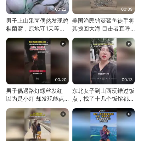
00:22
00:09
男子上山采菌偶然发现鸡
美国渔民钓获鲨鱼徒手将
枞菌窝，原地守1天等它
其拽回大海 目击者直呼
长大：挖了140多朵
震惊 （视频来源：参考
消息）
00:20
00:13
男子偶遇路灯螺丝发红
东北女子到山西玩错过饭
以为是小灯 却发现能点
点，找了十几个饭馆都没
燃香烟 当事人：已报警
开门：午休到几点
处理