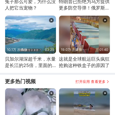
兔子那么可爱，为什么没
特朗普已拒绝为乌方提供
人把它当宠物？
更多防空导弹！俄罗斯抓
住窗口期猛炸基辅
10.1万 次播放
03:25
19.0万 次播放
01:40
贝加尔湖深超千米，水量
这就是全球航运巨头疯狂
是长江的25倍，里面的
抢购这种铁盒子的原因了
鱼究竟有多大？
更多热门视频
打开应用 查看更多