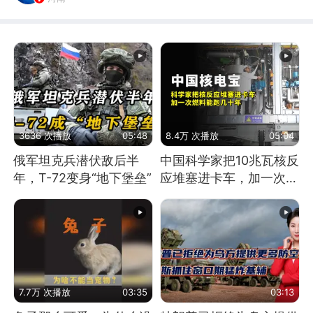
3636 次播放
05:48
8.4万 次播放
05:04
俄军坦克兵潜伏敌后半
中国科学家把10兆瓦核反
年，T-72变身“地下堡垒”
应堆塞进卡车，加一次燃
料能跑几十年
7.7万 次播放
03:35
03:13