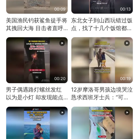
00:09
00:13
美国渔民钓获鲨鱼徒手将
东北女子到山西玩错过饭
其拽回大海 目击者直呼
点，找了十几个饭馆都没
震惊 （视频来源：参考
开门：午休到几点
消息）
00:20
00:19
男子偶遇路灯螺丝发红
12岁摩洛哥男孩边境哭泣
以为是小灯 却发现能点
恳求西班牙士兵：“可不
燃香烟 当事人：已报警
可以不要把我遣返回国”
处理