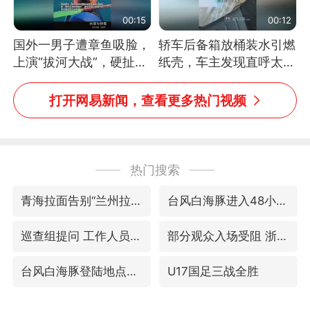
00:15
00:12
国外一男子遭章鱼吸脸，
轿车后备箱放桶装水引燃
上演“拔河大战”，硬扯加
纸壳，车主发现直呼太危
铁棒敲打方才挣脱
险，“拍出来让大家都避
免这个危险”
打开网易新闻，查看更多热门视频
热门搜索
青海拉面告别“兰州拉面”
台风白海豚进入48小时警戒线
巡查组提问 工作人员偷用手机查答案
部分观众入场受阻 浙江省博物馆致歉
台风白海豚登陆地点更新
U17国足三战全胜