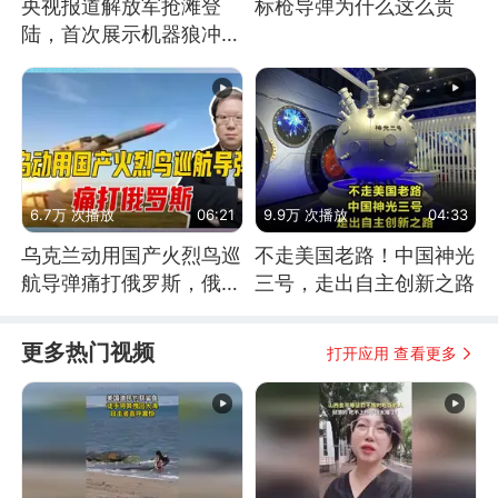
央视报道解放军抢滩登
标枪导弹为什么这么贵
陆，首次展示机器狼冲
滩！传统登陆彻底终结
6.7万 次播放
06:21
9.9万 次播放
04:33
乌克兰动用国产火烈鸟巡
不走美国老路！中国神光
航导弹痛打俄罗斯，俄军
三号，走出自主创新之路
为什么没能拦截？
更多热门视频
打开应用 查看更多