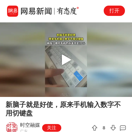
打开
Play
00:00
00:17
En
新脑子就是好使，原来手机输入数字不
fu
用切键盘
时空融媒
关注
8
广东