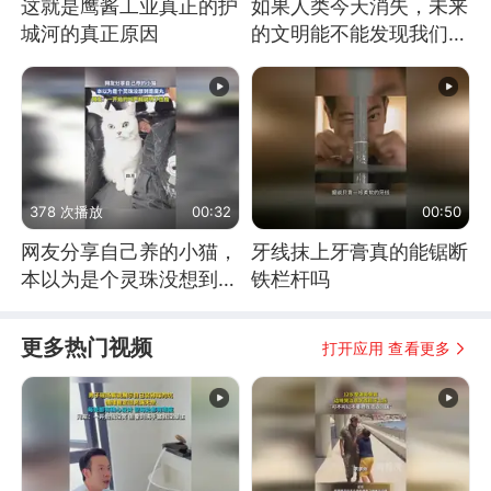
这就是鹰酱工业真正的护
如果人类今天消失，未来
城河的真正原因
的文明能不能发现我们存
在过？
378 次播放
00:32
00:50
网友分享自己养的小猫，
牙线抹上牙膏真的能锯断
本以为是个灵珠没想到是
铁栏杆吗
魔丸
更多热门视频
打开应用 查看更多