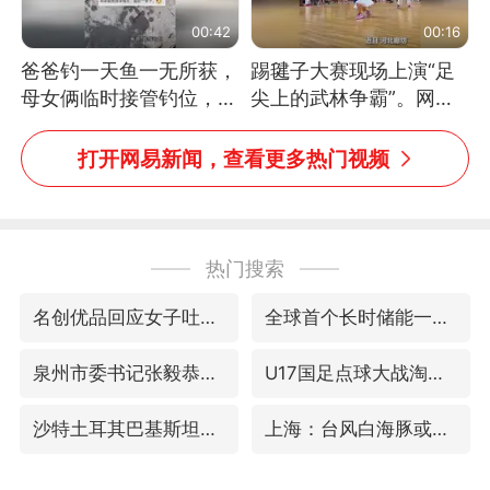
00:42
00:16
爸爸钓一天鱼一无所获，
踢毽子大赛现场上演“足
母女俩临时接管钓位，用
尖上的武林争霸”。网
玩具鱼竿钓上大鱼
友：这哪是踢毽子，分明
是武侠片现场！#睡个好
打开网易新闻，查看更多热门视频
觉
热门搜索
名创优品回应女子吐槽内裤质量差
全球首个长时储能一体化产业园量产
泉州市委书记张毅恭被查
U17国足点球大战淘汰河床晋级决赛
沙特土耳其巴基斯坦签署共同防务协议
上海：台风白海豚或将带来龙卷风