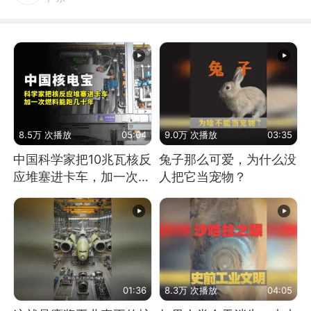
8.5万 次播放
05:04
9.0万 次播放
03:35
中国科学家把10兆瓦核反
兔子那么可爱，为什么没
应堆塞进卡车，加一次燃
人把它当宠物？
料能跑几十年
01:36
8.3万 次播放
04:05