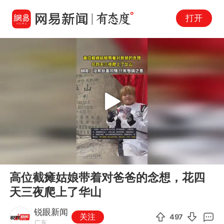
打开
Play
00:00
00:10
En
高位截瘫姑娘带着对爸爸的念想，花四
fu
天三夜爬上了华山
锐眼新闻
关注
497
广东