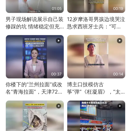
01:05
00:19
男子现场解说展示自己装
12岁摩洛哥男孩边境哭泣
修踩的坑 情绪稳定但充
恳求西班牙士兵：“可不
满无奈 每处都有精心设
可以不要把我遣返回国”
计 但每处都有瑕疵 网
友：一开始我没笑 但看
到洗手盆我没绷住
00:37
00:14
你楼下的“兰州拉面”或改
博主口技模仿古
名“青海拉面”，天津72家
筝“弹”《枉凝眉》，“太
面馆已集体更换招牌
像了～你是吃古筝长大的
吗？”“或将成为首位考级
不带古筝的选手。”（来
源：新华每日电讯）