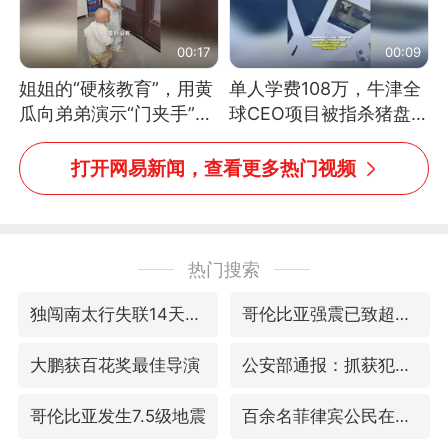
00:17
00:09
姐姐的“硬核教育”，用黄
单人学费108万，牛津全
瓜向弟弟演示“门夹手”，
球CEO项目被指杀猪盘，
网友：果然言传不如身
项目方称负责人曾任牛津
教！
大学校长
打开网易新闻，查看更多热门视频
热门搜索
独闯南太行失联14天的女子已找到
哥伦比亚强震已致超20人死亡
大鹏获百花奖最佳导演
公安部通报：抓获犯罪嫌疑人8200余名
哥伦比亚发生7.5级地震
百余名菲律宾公民在中国被依法处理