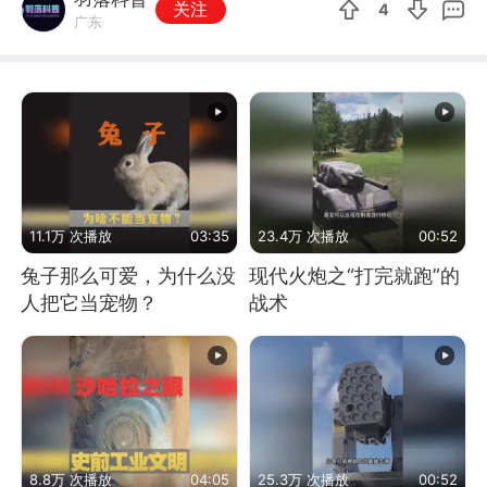
关注
4
广东
11.1万 次播放
03:35
23.4万 次播放
00:52
兔子那么可爱，为什么没
现代火炮之“打完就跑”的
人把它当宠物？
战术
8.8万 次播放
04:05
25.3万 次播放
00:52