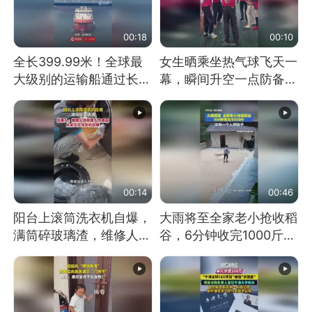
00:18
00:10
全长399.99米！全球最
女生晒乘坐热气球飞天一
大级别的运输船通过长江
幕，瞬间升空一点防备都
大桥这一幕，太震撼了！
没有
00:14
00:46
阳台上滚筒洗衣机自爆，
大雨将至全家老小抢收稻
满筒碎玻璃渣，维修人员
谷，6分钟收完1000斤，
称是人为原因，从未见过
没有一个人掉链子
洗衣机自爆