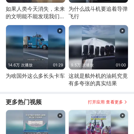
如果人类今天消失，未来
为什么战斗机要追着导弹
的文明能不能发现我们存
飞行
在过？
14.6万 次播放
01:29
9.5万 次播放
01:00
为啥国外这么多长头卡车
这就是舷外机的油耗究竟
有多夸张的真实结果
更多热门视频
打开应用 查看更多