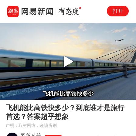
打开
Play
00:00
01:48
En
飞机能比高铁快多少？到底谁才是旅行
fu
首选？答案超乎想象
声明：取材网络，谨慎辨别
羽落科普