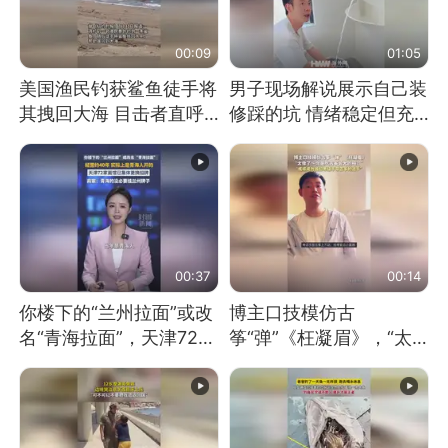
00:09
01:05
美国渔民钓获鲨鱼徒手将
男子现场解说展示自己装
其拽回大海 目击者直呼
修踩的坑 情绪稳定但充
震惊 （视频来源：参考
满无奈 每处都有精心设
消息）
计 但每处都有瑕疵 网
友：一开始我没笑 但看
到洗手盆我没绷住
00:37
00:14
你楼下的“兰州拉面”或改
博主口技模仿古
名“青海拉面”，天津72家
筝“弹”《枉凝眉》，“太
面馆已集体更换招牌
像了～你是吃古筝长大的
吗？”“或将成为首位考级
不带古筝的选手。”（来
源：新华每日电讯）