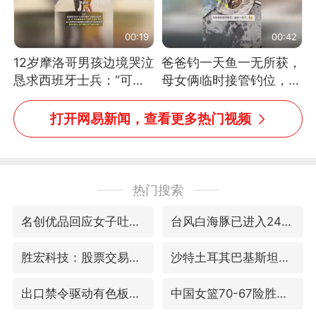
00:19
00:42
12岁摩洛哥男孩边境哭泣
爸爸钓一天鱼一无所获，
恳求西班牙士兵：“可不
母女俩临时接管钓位，用
可以不要把我遣返回国”
玩具鱼竿钓上大鱼
打开网易新闻，查看更多热门视频
热门搜索
名创优品回应女子吐槽内裤质量差
台风白海豚已进入24小时警戒线
胜宏科技：股票交易异常波动
沙特土耳其巴基斯坦签署共同防务协议
出口禁令驱动有色板块大涨
中国女篮70-67险胜尼日利亚女篮