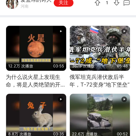
关注
1
河南
12.2万 次播放
03:55
3675 次播放
05:48
为什么说火星上发现生
俄军坦克兵潜伏敌后半
命，将是人类绝望的开
年，T-72变身“地下堡垒”
始？
8.8万 次播放
03:35
22.6万 次播放
00:52