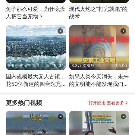
兔子那么可爱，为什么没
现代火炮之“打完就跑”的
人把它当宠物？
战术
2.6万 次播放
16:34
8.3万 次播放
04:05
国内规模最大无人古镇，
如果人类今天消失，未来
花50亿新建的四合院竟
的文明能不能发现我们存
没人住，发生了啥
在过？
更多热门视频
打开应用 查看更多