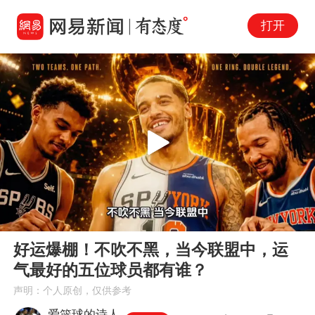
打开
Play
00:00
01:51
En
好运爆棚！不吹不黑，当今联盟中，运
fu
气最好的五位球员都有谁？
声明：个人原创，仅供参考
爱篮球的诗人