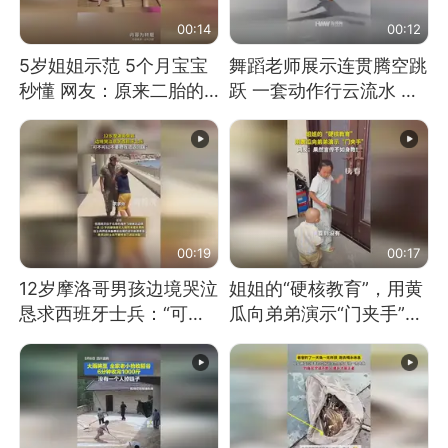
00:14
00:12
5岁姐姐示范 5个月宝宝
舞蹈老师展示连贯腾空跳
秒懂 网友：原来二胎的
跃 一套动作行云流水 节
快乐长这样
奏感拉满 网友：怎么做
到又舞又武的？
00:19
00:17
12岁摩洛哥男孩边境哭泣
姐姐的“硬核教育”，用黄
恳求西班牙士兵：“可不
瓜向弟弟演示“门夹手”，
可以不要把我遣返回国”
网友：果然言传不如身
教！