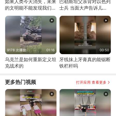
如果人类今天消失，未来
巴勒斯坦父亲背对以色列
的文明能不能发现我们存
士兵 当面大声告诉儿
在过？
子：永远不要害怕他们！
9178 次播放
01:16
00:50
乌克兰是如何重新定义坦
牙线抹上牙膏真的能锯断
克战术的
铁栏杆吗
更多热门视频
打开应用 查看更多