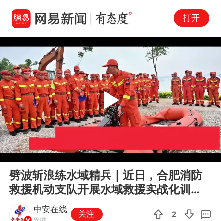
打开
Play
00:00
01:40
En
劈波斩浪练水域精兵｜近日，合肥消防
fu
救援机动支队开展水域救援实战化训
练，全力锻造一支拉得出、冲得上、
中安在线
关注
2
打...
安徽