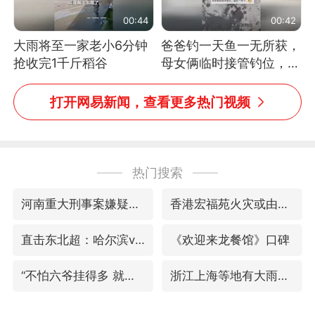
00:44
00:42
大雨将至一家老小6分钟
爸爸钓一天鱼一无所获，
抢收完1千斤稻谷
母女俩临时接管钓位，用
玩具鱼竿钓上大鱼
打开网易新闻，查看更多热门视频
热门搜索
河南重大刑事案嫌疑人落网
香港宏福苑火灾或由烟头引起
直击东北超：哈尔滨vs通辽
《欢迎来龙餐馆》口碑
“不怕六爷挂得多 就怕六爷挂一颗”
浙江上海等地有大雨或暴雨