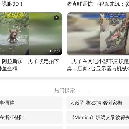
·裸眼3D！
者直呼震惊 （视频来源：
00:21
！阿拉斯加一男子淡定拍下
一男子在网吧小憩下意识蹬
鲑鱼全程
桌，店家3台显示器与机械
热门搜索
事调整
人贩子“梅姨”真名谢家梅
在浙江登陆
《Monica》填词人黎彼得