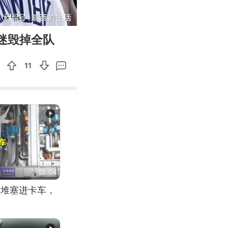
06:08
Enter
迷毁掉全队
fullscreen
11
05:04
应堆塞进卡车，