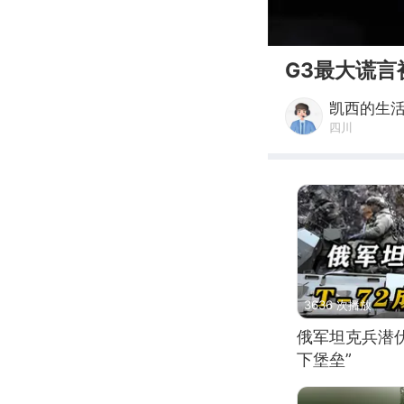
00:00
G3最大谎
凯西的生
四川
3636 次播放
俄军坦克兵潜伏
下堡垒”