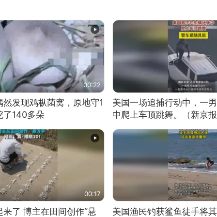
00:22
偶然发现鸡枞菌窝，原地守1
美国一场追捕行动中，一男
了140多朵
中爬上车顶跳舞。（新京报
00:17
来了 博主在田间创作“悬
美国渔民钓获鲨鱼徒手将其