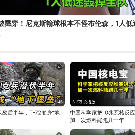
言被戳穿！尼克斯输球根本不怪布伦森，1人低
活
05:48
8.3万 次播放
敌后半年，T-72变身“地
中国科学家把10兆瓦核反
加一次燃料能跑几十年