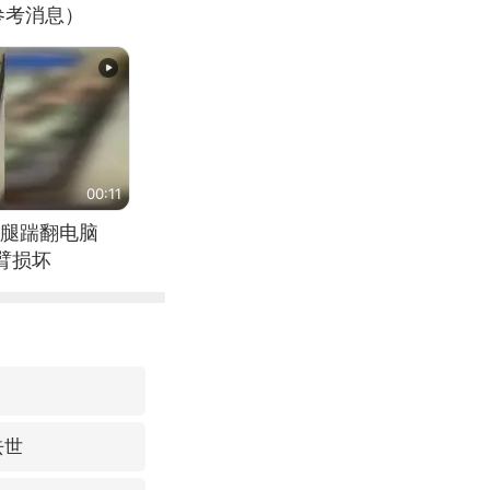
参考消息）
00:11
腿踹翻电脑
臂损坏
去世