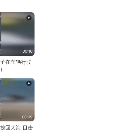
00:10
子在车辆行驶
）
00:09
拽回大海 目击