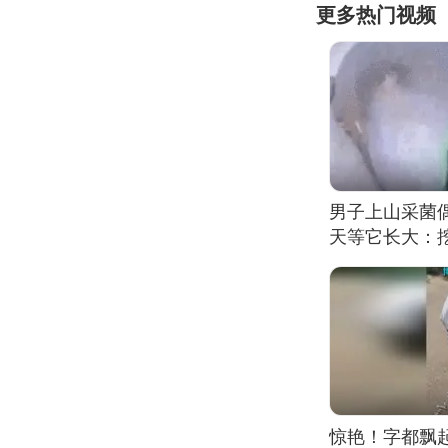
更多热门视频
男子上山采菌
天等它长大：挖
惊艳！字都飘起