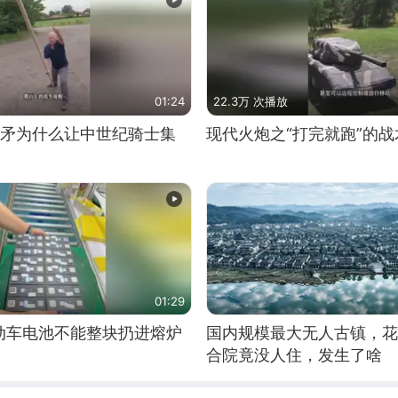
01:24
22.3万 次播放
长矛为什么让中世纪骑士集
现代火炮之“打完就跑”的战
01:29
动车电池不能整块扔进熔炉
国内规模最大无人古镇，花
合院竟没人住，发生了啥