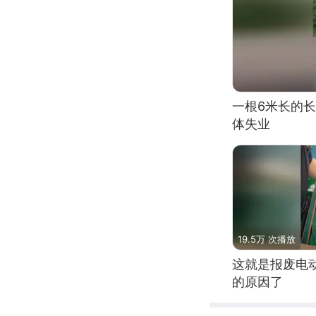
一根6米长的
体失业
19.5万 次播放
这就是报废电
的原因了