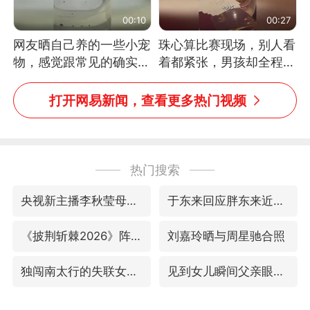
00:10
00:27
网友晒自己养的一些小宠
珠心算比赛现场，别人看
物，感觉跟常见的确实有
着都紧张，男孩却全程气
些不一样
定神闲、从容作答，最终
拿下冠军。网友：这淡定
打开网易新闻，查看更多热门视频
的样子，一看就是有实
力！（人民日报）
热门搜索
央视新主播李秋莹母校发文祝贺
于东来回应胖东来近25年老店年底关闭
《披荆斩棘2026》阵容官宣
刘嘉玲晒与周星驰合照
独闯南太行的失联女生最后轨迹已确认
见到女儿瞬间父亲眼里有了光