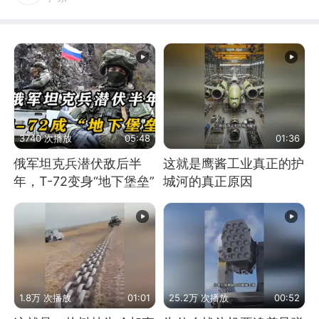
3740 次播放
05:48
01:36
俄军坦克兵潜伏敌后半
这就是鹰酱工业真正的护
年，T-72变身“地下堡垒”
城河的真正原因
1.8万 次播放
01:01
25.2万 次播放
00:52