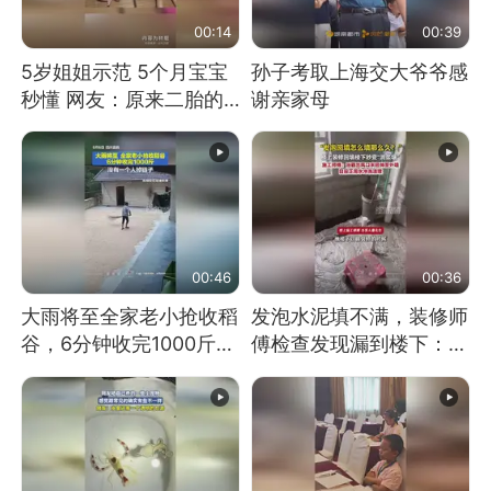
00:14
00:39
5岁姐姐示范 5个月宝宝
孙子考取上海交大爷爷感
秒懂 网友：原来二胎的
谢亲家母
快乐长这样
00:46
00:36
大雨将至全家老小抢收稻
发泡水泥填不满，装修师
谷，6分钟收完1000斤，
傅检查发现漏到楼下：出
没有一个人掉链子
风口未延伸到外墙