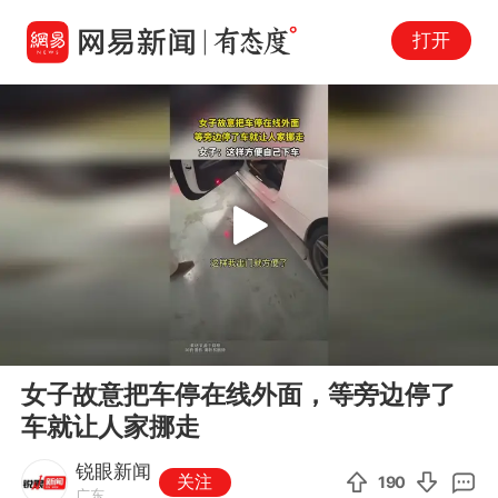
打开
Play
00:00
00:18
En
女子故意把车停在线外面，等旁边停了
fu
车就让人家挪走
锐眼新闻
关注
190
广东