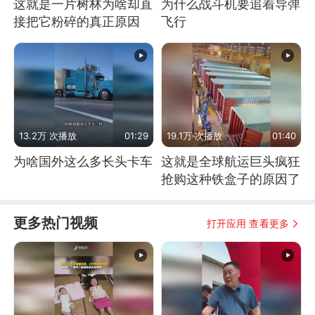
这就是一片树林为啥却直
为什么战斗机要追着导弹
接把它粉碎的真正原因
飞行
13.2万 次播放
01:29
19.1万 次播放
01:40
为啥国外这么多长头卡车
这就是全球航运巨头疯狂
抢购这种铁盒子的原因了
更多热门视频
打开应用 查看更多