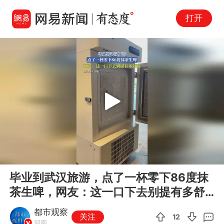
打开
Play
00:00
00:13
En
毕业到武汉旅游，点了一杯零下86度抹
fu
茶生啤，网友：这一口下去别提有多舒
服
都市观察
关注
12
河南