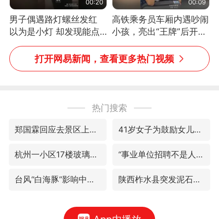
00:20
00:09
男子偶遇路灯螺丝发红
高铁乘务员车厢内遇吵闹
以为是小灯 却发现能点
小孩，亮出“王牌”后开启
燃香烟 当事人：已报警
一键静音
处理
打开网易新闻，查看更多热门视频
热门搜索
郑国霖回应去景区上班被保安拦下
41岁女子为鼓励女儿考上985研究生
杭州一小区17楼玻璃幕墙爆裂
“事业单位招聘不是人情买卖”
台风“白海豚”影响中国已成定局
陕西柞水县突发泥石流致1死2失联