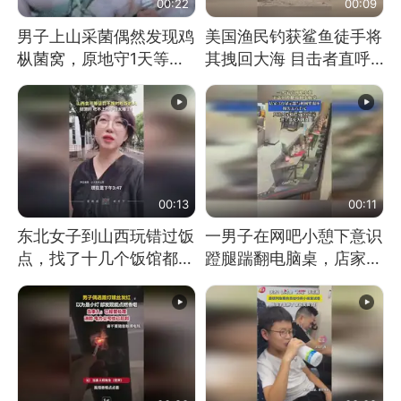
00:22
00:09
男子上山采菌偶然发现鸡
美国渔民钓获鲨鱼徒手将
枞菌窝，原地守1天等它
其拽回大海 目击者直呼
长大：挖了140多朵
震惊 （视频来源：参考
消息）
00:13
00:11
东北女子到山西玩错过饭
一男子在网吧小憩下意识
点，找了十几个饭馆都没
蹬腿踹翻电脑桌，店家3
开门：午休到几点
台显示器与机械臂损坏