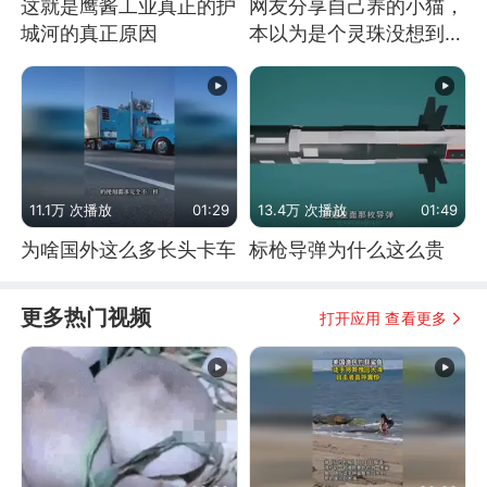
这就是鹰酱工业真正的护
网友分享自己养的小猫，
城河的真正原因
本以为是个灵珠没想到是
魔丸
11.1万 次播放
01:29
13.4万 次播放
01:49
为啥国外这么多长头卡车
标枪导弹为什么这么贵
更多热门视频
打开应用 查看更多