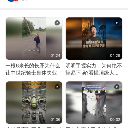
01:24
04:29
一根6米长的长矛为什么
明明手握实力，为何绝不
让中世纪骑士集体失业
轻易下场?看懂顶级大国
谋略
01:36
00:32