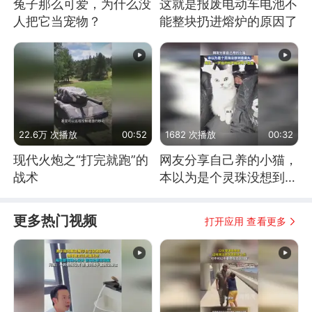
兔子那么可爱，为什么没
这就是报废电动车电池不
人把它当宠物？
能整块扔进熔炉的原因了
22.6万 次播放
00:52
1682 次播放
00:32
现代火炮之“打完就跑”的
网友分享自己养的小猫，
战术
本以为是个灵珠没想到是
魔丸
更多热门视频
打开应用 查看更多