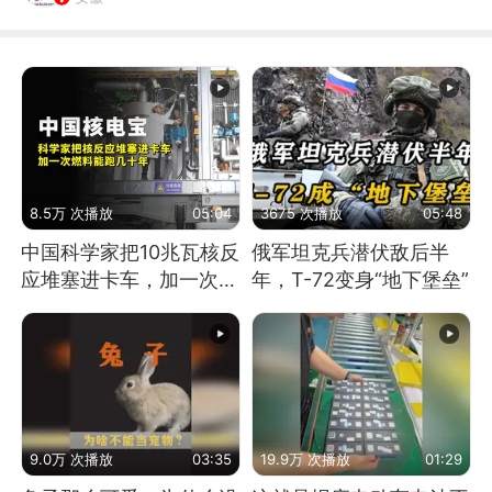
8.5万 次播放
05:04
3675 次播放
05:48
中国科学家把10兆瓦核反
俄军坦克兵潜伏敌后半
应堆塞进卡车，加一次燃
年，T-72变身“地下堡垒”
料能跑几十年
9.0万 次播放
03:35
19.9万 次播放
01:29