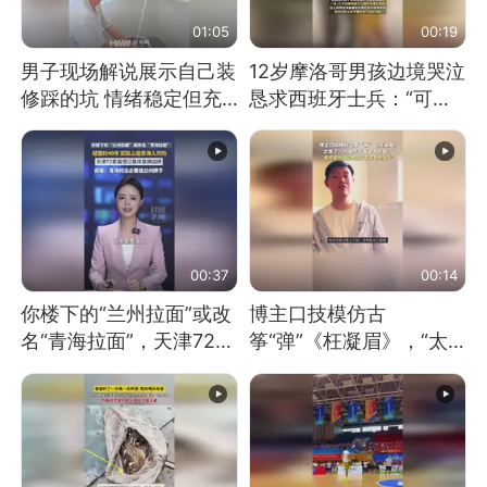
01:05
00:19
男子现场解说展示自己装
12岁摩洛哥男孩边境哭泣
修踩的坑 情绪稳定但充
恳求西班牙士兵：“可不
满无奈 每处都有精心设
可以不要把我遣返回国”
计 但每处都有瑕疵 网
友：一开始我没笑 但看
到洗手盆我没绷住
00:37
00:14
你楼下的“兰州拉面”或改
博主口技模仿古
名“青海拉面”，天津72家
筝“弹”《枉凝眉》，“太
面馆已集体更换招牌
像了～你是吃古筝长大的
吗？”“或将成为首位考级
不带古筝的选手。”（来
源：新华每日电讯）