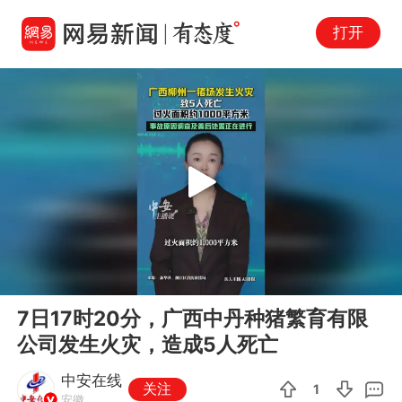
打开
Play
00:00
00:14
En
7日17时20分，广西中丹种猪繁育有限
fu
公司发生火灾，造成5人死亡
中安在线
关注
1
安徽