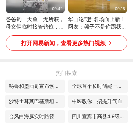
00:42
00:16
爸爸钓一天鱼一无所获，
华山论“毽”名场面上新！
母女俩临时接管钓位，用
网友：毽子不是你踢我
玩具鱼竿钓上大鱼
捡，我踢你捡吗
打开网易新闻，查看更多热门视频
热门搜索
秘鲁和墨西哥宣布恢复外交关系
全球首个长时储能一体化产业园量产
沙特土耳其巴基斯坦签署共同防务协议
中医教你一招提升气血
台风白海豚实时路径
四川宜宾市高县4.9级地震致1人死亡