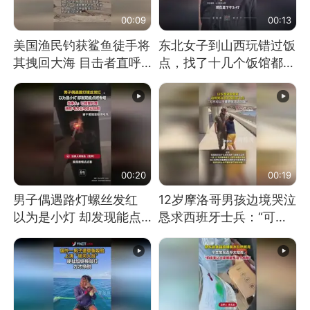
00:09
00:13
美国渔民钓获鲨鱼徒手将
东北女子到山西玩错过饭
其拽回大海 目击者直呼
点，找了十几个饭馆都没
震惊 （视频来源：参考
开门：午休到几点
消息）
00:20
00:19
男子偶遇路灯螺丝发红
12岁摩洛哥男孩边境哭泣
以为是小灯 却发现能点
恳求西班牙士兵：“可不
燃香烟 当事人：已报警
可以不要把我遣返回国”
处理