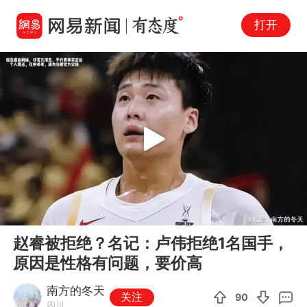
打开
Play
00:00
13:58
En
赵睿被拒绝？名记：卢伟拒绝1名国手，
fu
原因是性格有问题，要价高
南方的冬天
关注
90
四川