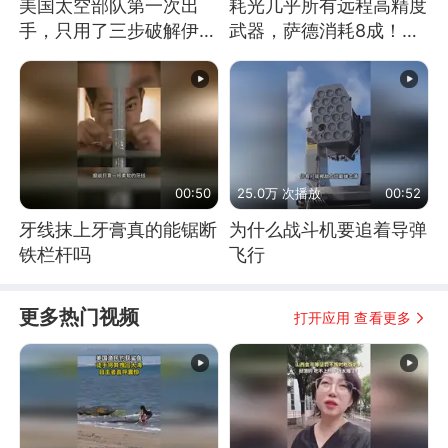
美国太空部队第一次出
耗光几乎所有远程高精度
手，只用了三步破解伊朗
武器，萨德消耗8成！美
防空
国还敢嘲笑俄军吗
00:50
25.0万 次播放
00:52
牙线抹上牙膏真的能锯断
为什么战斗机要追着导弹
铁栏杆吗
飞行
更多热门视频
打开应用 查看更多