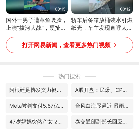
00:15
00:12
国外一男子遭章鱼吸脸，
轿车后备箱放桶装水引燃
上演“拔河大战”，硬扯加
纸壳，车主发现直呼太危
铁棒敲打方才挣脱
险，“拍出来让大家都避
免这个危险”
打开网易新闻，查看更多热门视频
热门搜索
阿根廷足协发文力挺因凡蒂诺
A股开盘：民爆、CPO等概念走强
Meta被判支付5.67亿美元
台风白海豚逼近 暴雨大暴雨来袭
47岁妈妈突然产女 26岁女儿：很震惊
泰交通部副部长回应中国人遭歧视手势