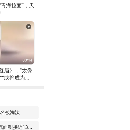
“青海拉面”，天
牌
00:14
凝眉》，“太像
”“或将成为首
（来源：新华每
3名被淘汰
台风“白海豚”体型变大！环流面积接近13个浙江那么大