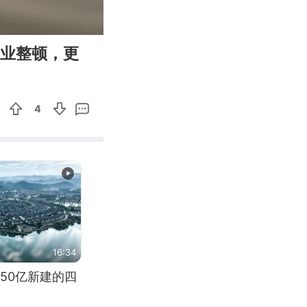
00:15
Enter
停业整顿，更
fullscreen
4
16:34
50亿新建的四