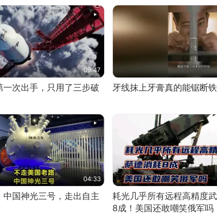
09:47
第一次出手，只用了三步破
牙线抹上牙膏真的能锯断铁
04:33
！中国神光三号，走出自主
耗光几乎所有远程高精度武
8成！美国还敢嘲笑俄军吗