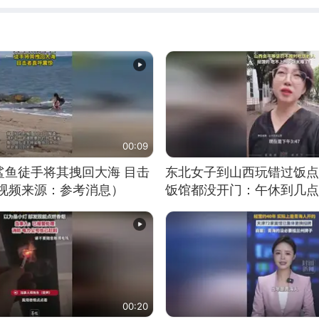
00:09
鲨鱼徒手将其拽回大海 目击
东北女子到山西玩错过饭点
（视频来源：参考消息）
饭馆都没开门：午休到几点
00:20