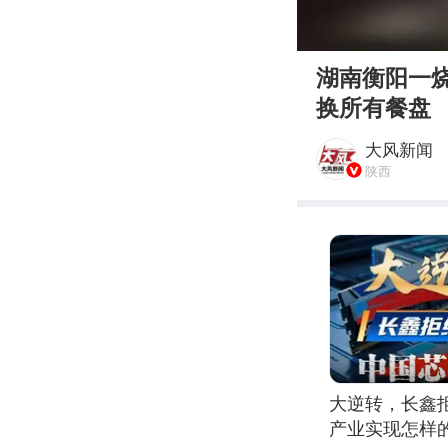
00:00
湖南衡阳一
换所有餐盘
大风新闻
陕西
大逆转，长鑫
产业实现怎样