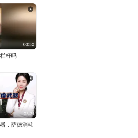
00:50
栏杆吗
03:21
器，萨德消耗