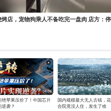
烧烤店，宠物狗乘人不备吃完一盘肉 店方：
04:09
2.0万 次播放
拒绝苹果压价了！中国芯片
国内规模最大无人古镇，花
的逆袭？
合院竟没人住，发生了啥