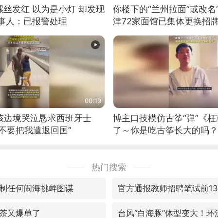
丝发红 以为是小灯 却发现
你楼下的“兰州拉面”或改名
当事人：已报警处理
津72家面馆已集体更换招
00:19
男孩边境哭泣恳求西班牙士
博主口技模仿古筝“弹”《枉
不要把我遣返回国”
了～你是吃古筝长大的吗？
位考级不带古筝的选手。”
日电讯）
热门搜索
制任何闹海挑衅图谋
官方通报教师招聘笔试前1
茶又爆单了