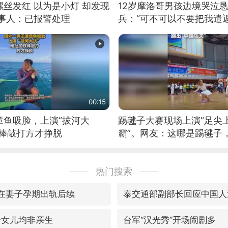
丝发红 以为是小灯 却发现
12岁摩洛哥男孩边境哭泣
当事人：已报警处理
兵：“可不可以不要把我遣返
00:15
章鱼吸脸，上演“拔河大
踢毽子大赛现场上演“足尖
铁棒敲打方才挣脱
霸”。网友：这哪是踢毽子
现场！#睡个好觉
热门搜索
曝在妻子孕期出轨后续
泰交通部副部长回应中国人
个女儿均非亲生
台军“汉光秀”开场闹剧多