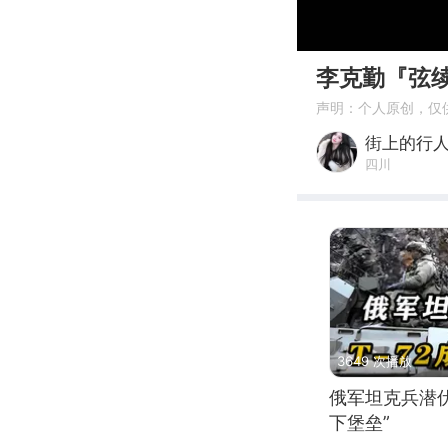
00:00
李克勤『弦
声明：个人原创，仅
街上的行
四川
3649 次播放
俄军坦克兵潜伏
下堡垒”