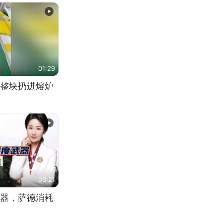
01:29
整块扔进熔炉
03:21
器，萨德消耗