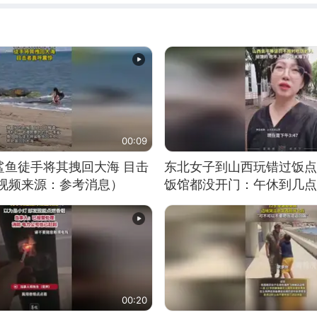
00:09
鲨鱼徒手将其拽回大海 目击
东北女子到山西玩错过饭点
（视频来源：参考消息）
饭馆都没开门：午休到几点
00:20