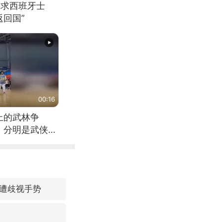
恳求西班牙士
回国”
00:16
上的武林争
，分明是武侠片
遭歧视手势