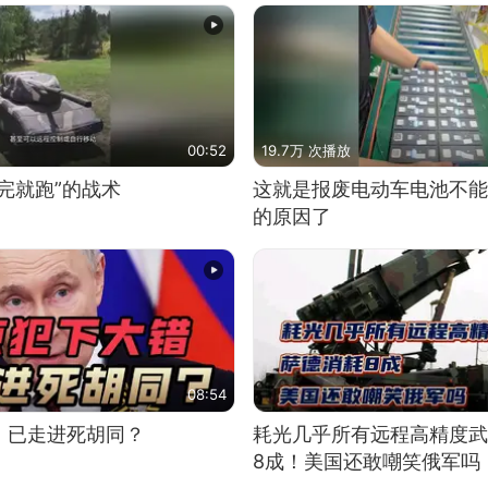
00:52
19.7万 次播放
完就跑”的战术
这就是报废电动车电池不能
的原因了
08:54
，已走进死胡同？
耗光几乎所有远程高精度武
8成！美国还敢嘲笑俄军吗