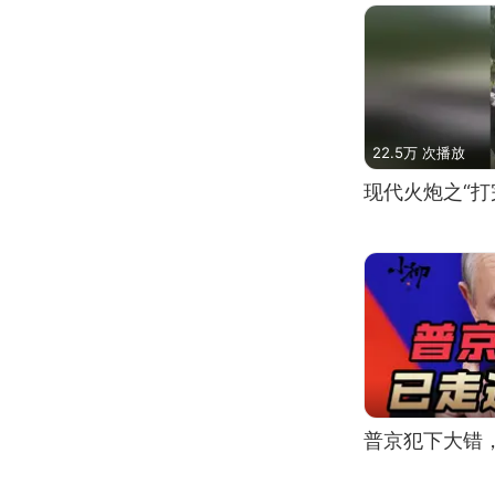
22.5万 次播放
现代火炮之“打
普京犯下大错