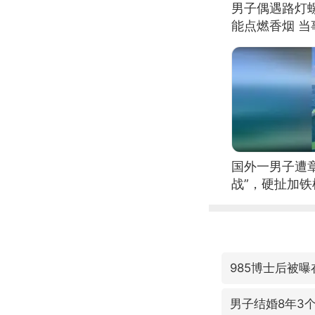
男子偶遇路灯螺
能点燃香烟 
国外一男子遭
战”，硬扯加
985博士后被
男子结婚8年3