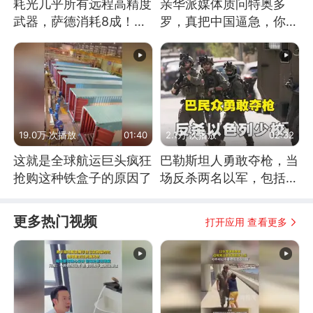
耗光几乎所有远程高精度
亲华派媒体质问特奥多
武器，萨德消耗8成！美
罗，真把中国逼急，你敢
国还敢嘲笑俄军吗
不敢去仁爱礁前线？
19.0万 次播放
01:40
2.1万 次播放
02:32
这就是全球航运巨头疯狂
巴勒斯坦人勇敢夺枪，当
抢购这种铁盒子的原因了
场反杀两名以军，包括一
名少校
更多热门视频
打开应用 查看更多