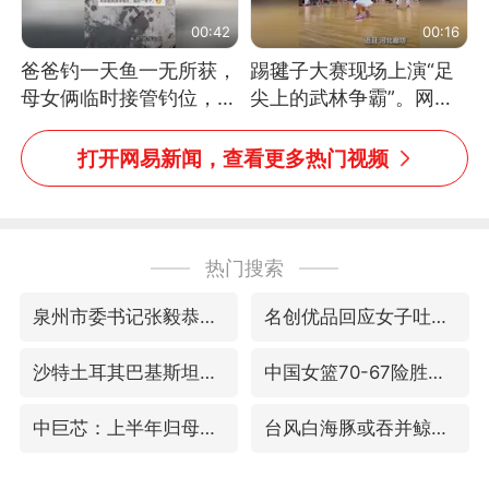
00:42
00:16
爸爸钓一天鱼一无所获，
踢毽子大赛现场上演“足
母女俩临时接管钓位，用
尖上的武林争霸”。网
玩具鱼竿钓上大鱼
友：这哪是踢毽子，分明
是武侠片现场！#睡个好
打开网易新闻，查看更多热门视频
觉
热门搜索
泉州市委书记张毅恭被查
名创优品回应女子吐槽内裤质量差
沙特土耳其巴基斯坦签署共同防务协议
中国女篮70-67险胜尼日利亚女篮
中巨芯：上半年归母净利润1405.77万元
台风白海豚或吞并鲸鱼 登陆地点更新