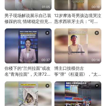
01:05
00:19
男子现场解说展示自己装
12岁摩洛哥男孩边境哭泣
修踩的坑 情绪稳定但充
恳求西班牙士兵：“可不
满无奈 每处都有精心设
可以不要把我遣返回国”
计 但每处都有瑕疵 网
友：一开始我没笑 但看
到洗手盆我没绷住
00:37
00:14
你楼下的“兰州拉面”或改
博主口技模仿古
名“青海拉面”，天津72家
筝“弹”《枉凝眉》，“太
面馆已集体更换招牌
像了～你是吃古筝长大的
吗？”“或将成为首位考级
不带古筝的选手。”（来
源：新华每日电讯）