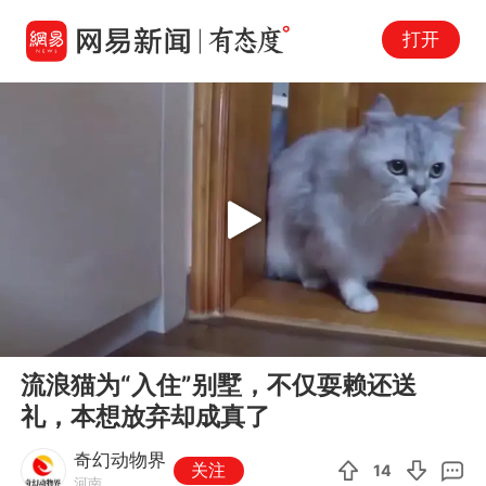
打开
Play
00:00
03:19
En
流浪猫为“入住”别墅，不仅耍赖还送
fu
礼，本想放弃却成真了
奇幻动物界
关注
14
河南