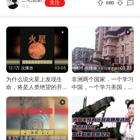
关注
680
河北
12.1万 次播放
03:55
9198 次播放
03:23
为什么说火星上发现生
非洲两个国家，一个学习
命，将是人类绝望的开
中国，一个学习美国，结
始？
果怎么样了？
8.3万 次播放
04:05
03:21