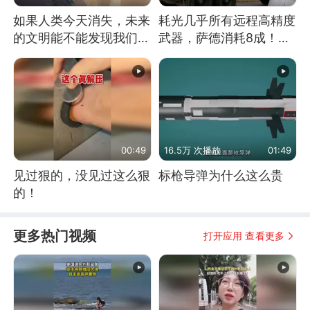
如果人类今天消失，未来
耗光几乎所有远程高精度
的文明能不能发现我们存
武器，萨德消耗8成！美
在过？
国还敢嘲笑俄军吗
00:49
16.5万 次播放
01:49
见过狠的，没见过这么狠
标枪导弹为什么这么贵
的！
更多热门视频
打开应用 查看更多