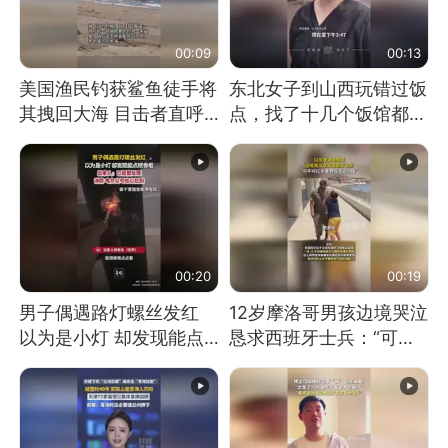
00:09
00:13
美国渔民钓获鲨鱼徒手将
东北女子到山西玩错过饭
其拽回大海 目击者直呼
点，找了十几个饭馆都没
震惊 （视频来源：参考
开门：午休到几点
消息）
00:20
00:19
男子偶遇路灯螺丝发红
12岁摩洛哥男孩边境哭泣
以为是小灯 却发现能点
恳求西班牙士兵：“可不
燃香烟 当事人：已报警
可以不要把我遣返回国”
处理