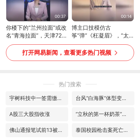
00:37
00:14
你楼下的“兰州拉面”或改
博主口技模仿古
名“青海拉面”，天津72家
筝“弹”《枉凝眉》，“太
面馆已集体更换招牌
像了～你是吃古筝长大的
吗？”“或将成为首位考级
打开网易新闻，查看更多热门视频
不带古筝的选手。”（来
源：新华每日电讯）
热门搜索
宇树科技中一签需缴款7.54万元
台风“白海豚”体型变大！环流面积接近13个浙江那么大
A股三大股指收涨
“立秋的第一杯奶茶”又爆单了
佛山通报笔试前13被淘汰后5名进体检
泰国校园枪击案死亡人数升至7人