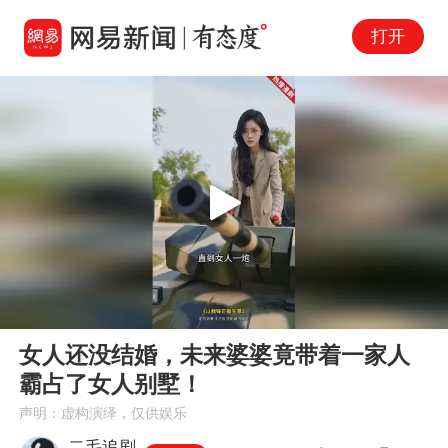
打开
Play
00:00
08:38
En
女人还没结婚，未来婆婆竟带着一家人
fu
霸占了女人别墅！
声明：虚构演绎，仅供娱乐
二毛追剧