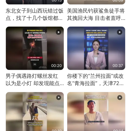
东北女子到山西玩错过饭
美国渔民钓获鲨鱼徒手将
点，找了十几个饭馆都没
其拽回大海 目击者直呼
开门：午休到几点
震惊 （视频来源：参考
消息）
00:20
00:37
男子偶遇路灯螺丝发红
你楼下的“兰州拉面”或改
以为是小灯 却发现能点
名“青海拉面”，天津72家
燃香烟 当事人：已报警
面馆已集体更换招牌
处理
00:19
00:14