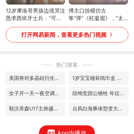
12岁摩洛哥男孩边境哭泣
博主口技模仿古
恳求西班牙士兵：“可不
筝“弹”《枉凝眉》，“太
可以不要把我遣返回国”
像了～你是吃古筝长大的
吗？”“或将成为首位考级
打开网易新闻，查看更多热门视频
不带古筝的选手。”（来
源：新华每日电讯）
热门搜索
美国将对多晶硅衍生品加征15%关税
1岁宝宝碰坏纸巾盒 宝妈被索赔924元
女子开一天一夜空调后二氧化碳中毒
段绚竞因公牺牲 年仅44岁
勒沃库森U17主帅盛赞赵松源
台风白海豚体型变大近似13个浙江面积
App内播放