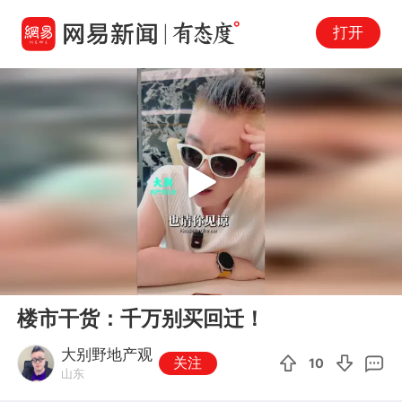
打开
Play
00:00
01:35
En
楼市干货：千万别买回迁！
fu
大别野地产观
关注
10
山东