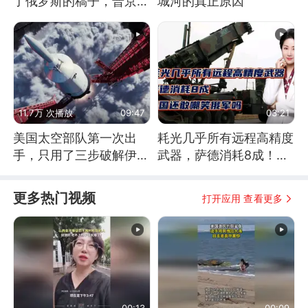
了俄罗斯的稿子，普京说
城河的真正原因
战胜自己就是胜利
11.7万 次播放
09:47
03:21
美国太空部队第一次出
耗光几乎所有远程高精度
手，只用了三步破解伊朗
武器，萨德消耗8成！美
防空
国还敢嘲笑俄军吗
更多热门视频
打开应用 查看更多
00:13
00:09