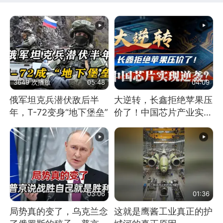
3649 次播放
05:48
04:09
俄军坦克兵潜伏敌后半
大逆转，长鑫拒绝苹果压
年，T-72变身“地下堡垒”
价了！中国芯片产业实现
怎样的逆袭？
03:06
01:36
局势真的变了，乌克兰念
这就是鹰酱工业真正的护