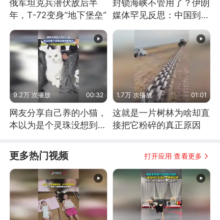
俄军坦克兵潜伏敌后半
封锁海峡不管用了？伊朗
年，T-72变身“地下堡垒”
媒体罕见反思：中国到底
是不是在"拆台"
9.2万 次播放
00:32
1.7万 次播放
01:01
网友分享自己养的小猫，
这就是一片树林为啥却直
本以为是个灵珠没想到是
接把它粉碎的真正原因
魔丸
更多热门视频
打开应用 查看更多