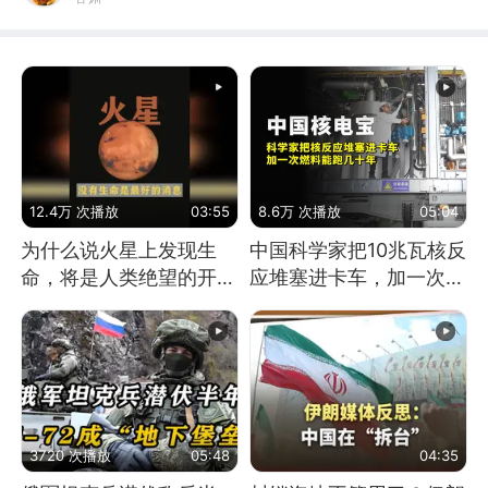
12.4万 次播放
03:55
8.6万 次播放
05:04
为什么说火星上发现生
中国科学家把10兆瓦核反
命，将是人类绝望的开
应堆塞进卡车，加一次燃
始？
料能跑几十年
3720 次播放
05:48
04:35