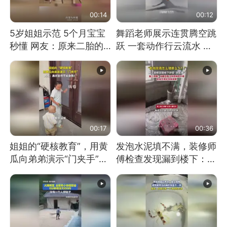
00:14
00:12
5岁姐姐示范 5个月宝宝
舞蹈老师展示连贯腾空跳
秒懂 网友：原来二胎的
跃 一套动作行云流水 节
快乐长这样
奏感拉满 网友：怎么做
到又舞又武的？
00:17
00:36
姐姐的“硬核教育”，用黄
发泡水泥填不满，装修师
瓜向弟弟演示“门夹手”，
傅检查发现漏到楼下：出
网友：果然言传不如身
风口未延伸到外墙
教！