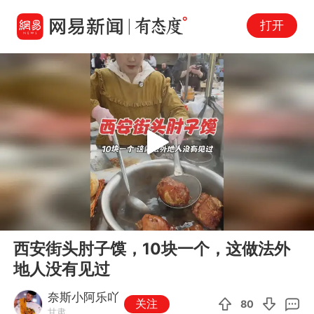
打开
Play
00:00
00:21
En
西安街头肘子馍，10块一个，这做法外
fu
地人没有见过
奈斯小阿乐吖
关注
80
甘肃