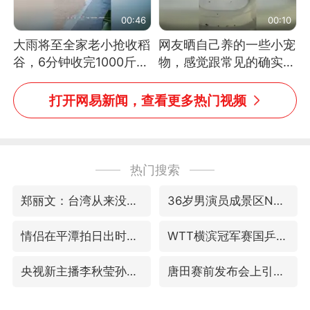
00:46
00:10
大雨将至全家老小抢收稻
网友晒自己养的一些小宠
谷，6分钟收完1000斤，
物，感觉跟常见的确实有
没有一个人掉链子
些不一样
打开网易新闻，查看更多热门视频
热门搜索
郑丽文：台湾从来没有“独立”过
36岁男演员成景区NPC后人气爆棚
情侣在平潭拍日出时坠崖致一死一伤
WTT横滨冠军赛国乒女单三将晋级四强
央视新主播李秋莹孙亚鹏亮相
唐田赛前发布会上引用《孙子兵法》