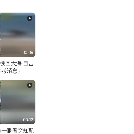
00:09
拽回大海 目击
参考消息）
00:12
爷一眼看穿却配