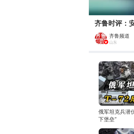
00:00
齐鲁时评：安
齐鲁频道
山东
3636 次播放
俄军坦克兵潜伏
下堡垒”