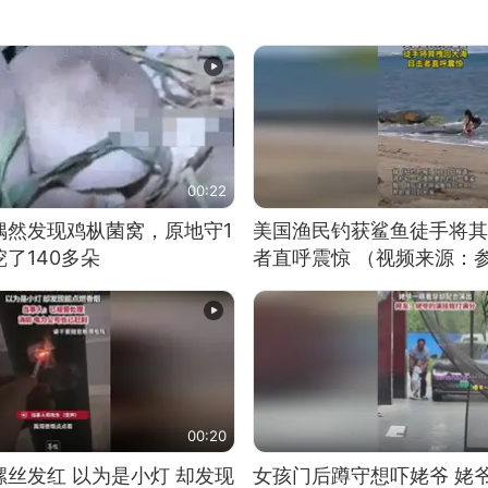
00:22
偶然发现鸡枞菌窝，原地守1
美国渔民钓获鲨鱼徒手将其
了140多朵
者直呼震惊 （视频来源：
00:20
丝发红 以为是小灯 却发现
女孩门后蹲守想吓姥爷 姥