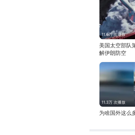
11.6万 次播放
美国太空部队
解伊朗防空
11.3万 次播放
为啥国外这么