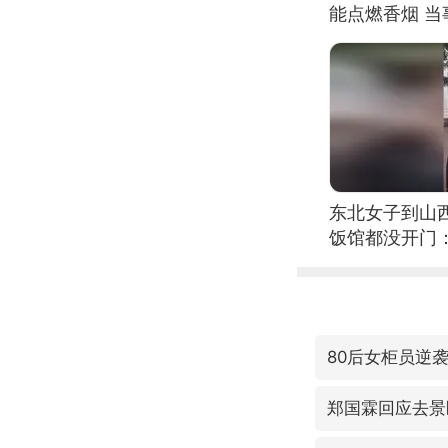
能点燃香烟 
东北女子到山
饭馆都没开门
80后女柜员逆袭
郑国霖回应去景