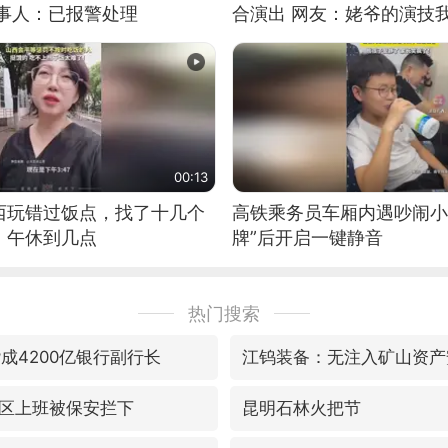
当事人：已报警处理
合演出 网友：姥爷的演技
00:13
西玩错过饭点，找了十几个
高铁乘务员车厢内遇吵闹小
：午休到几点
牌”后开启一键静音
热门搜索
成4200亿银行副行长
江钨装备：无注入矿山资产
区上班被保安拦下
昆明石林火把节