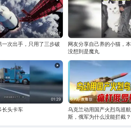
09:47
第一次出手，只用了三步破
网友分享自己养的小猫，本
没想到是魔丸
01:29
6.7万 次播放
多长头卡车
乌克兰动用国产火烈鸟巡航
斯，俄军为什么没能拦截？