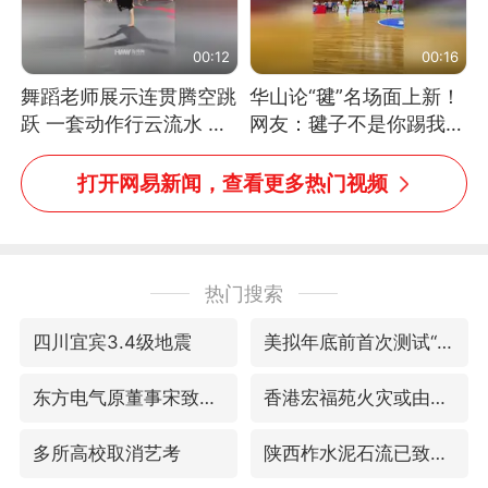
00:12
00:16
舞蹈老师展示连贯腾空跳
华山论“毽”名场面上新！
跃 一套动作行云流水 节
网友：毽子不是你踢我
奏感拉满 网友：怎么做
捡，我踢你捡吗
到又舞又武的？
打开网易新闻，查看更多热门视频
热门搜索
四川宜宾3.4级地震
美拟年底前首次测试“金穹”反导系统
东方电气原董事宋致远被查
香港宏福苑火灾或由烟头引起
多所高校取消艺考
陕西柞水泥石流已致2死 仍有1人失联