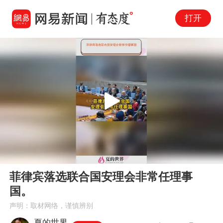
打开
Play
00:00
00:40
En
菲律宾落选联合国安理会非常任理事
fu
国。
声明：取材网络，谨慎辨别
夏的世界