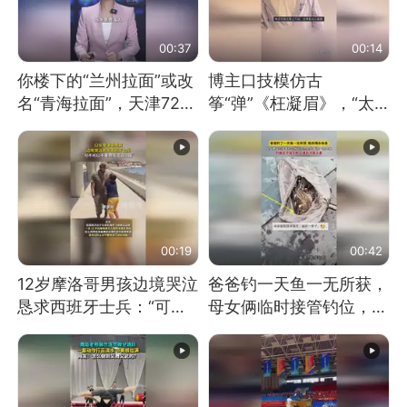
00:37
00:14
你楼下的“兰州拉面”或改
博主口技模仿古
名“青海拉面”，天津72家
筝“弹”《枉凝眉》，“太
面馆已集体更换招牌
像了～你是吃古筝长大的
吗？”“或将成为首位考级
不带古筝的选手。”（来
源：新华每日电讯）
00:19
00:42
12岁摩洛哥男孩边境哭泣
爸爸钓一天鱼一无所获，
恳求西班牙士兵：“可不
母女俩临时接管钓位，用
可以不要把我遣返回国”
玩具鱼竿钓上大鱼