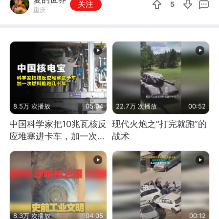
关注
5
重庆
8.5万 次播放
05:04
22.7万 次播放
00:52
中国科学家把10兆瓦核反
现代火炮之“打完就跑”的
应堆塞进卡车，加一次燃
战术
料能跑几十年
8.3万 次播放
04:05
00:12