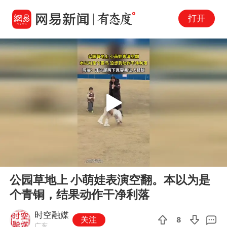
打开
Play
00:00
00:20
En
公园草地上 小萌娃表演空翻。本以为是
fu
个青铜，结果动作干净利落
时空融媒
关注
8
广东