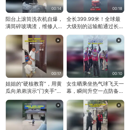
00:14
00:18
阳台上滚筒洗衣机自爆，
全长399.99米！全球最
满筒碎玻璃渣，维修人员
大级别的运输船通过长江
称是人为原因，从未见过
大桥这一幕，太震撼了！
洗衣机自爆
00:17
00:10
姐姐的“硬核教育”，用黄
女生晒乘坐热气球飞天一
瓜向弟弟演示“门夹手”，
幕，瞬间升空一点防备都
网友：果然言传不如身
没有
教！