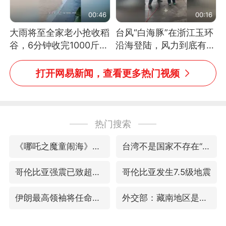
00:46
00:16
大雨将至全家老小抢收稻
台风“白海豚”在浙江玉环
谷，6分钟收完1000斤，
沿海登陆，风力到底有多
没有一个人掉链子
大？记者腰上拴着安全
绳，依然站不稳
打开网易新闻，查看更多热门视频
热门搜索
《哪吒之魔童闹海》获百花奖最佳影片奖
台湾不是国家不存在“国格”
哥伦比亚强震已致超20人死亡
哥伦比亚发生7.5级地震
伊朗最高领袖将任命数名高级指挥官
外交部：藏南地区是中国领土