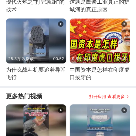
现代火炮之“打完就跑”的
这就是鹰酱工业真正的护
战术
城河的真正原因
25.3万 次播放
00:52
9.5万 次播放
06:42
为什么战斗机要追着导弹
中国资本是怎样在印度虎
飞行
口拔牙的
更多热门视频
打开应用 查看更多