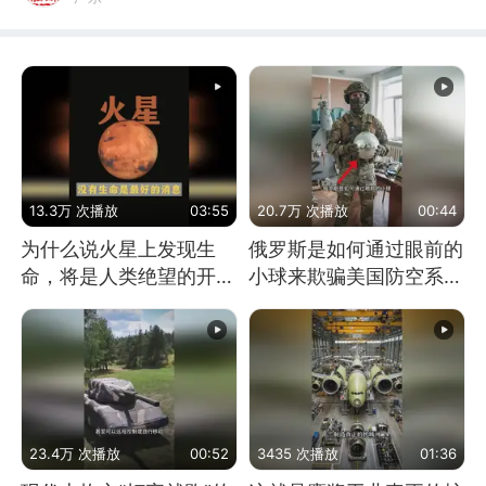
13.3万 次播放
03:55
20.7万 次播放
00:44
为什么说火星上发现生
俄罗斯是如何通过眼前的
命，将是人类绝望的开
小球来欺骗美国防空系统
始？
的
23.4万 次播放
00:52
3435 次播放
01:36