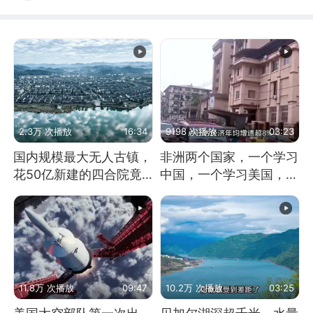
2.3万 次播放
16:34
9198 次播放
03:23
国内规模最大无人古镇，
非洲两个国家，一个学习
花50亿新建的四合院竟
中国，一个学习美国，结
没人住，发生了啥
果怎么样了？
11.8万 次播放
09:47
10.2万 次播放
03:25