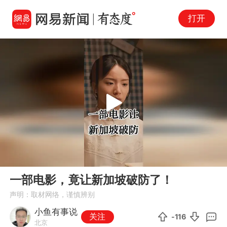
打开
Play
00:00
01:15
En
一部电影，竟让新加坡破防了！
fu
声明：取材网络，谨慎辨别
小鱼有事说
关注
-116
北京