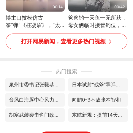
00:14
00:42
博主口技模仿古
爸爸钓一天鱼一无所获，
筝“弹”《枉凝眉》，“太
母女俩临时接管钓位，用
像了～你是吃古筝长大的
玩具鱼竿钓上大鱼
吗？”“或将成为首位考级
打开网易新闻，查看更多热门视频
不带古筝的选手。”（来
源：新华每日电讯）
热门搜索
泉州市委书记张毅恭被查
日本试射“战斧”导弹，国防部回应
台风白海豚中心风力增强
向鹏0-3不敌张本智和
胡塞武装袭击也门政府军军营
东航新规：提前14天可免费退改签