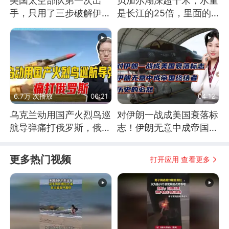
美国太空部队第一次出
贝加尔湖深超千米，水量
手，只用了三步破解伊朗
是长江的25倍，里面的
防空
鱼究竟有多大？
6.7万 次播放
06:21
04:12
乌克兰动用国产火烈鸟巡
对伊朗一战成美国衰落标
航导弹痛打俄罗斯，俄军
志！伊朗无意中成帝国终
为什么没能拦截？
结者！历史的必然
更多热门视频
打开应用 查看更多