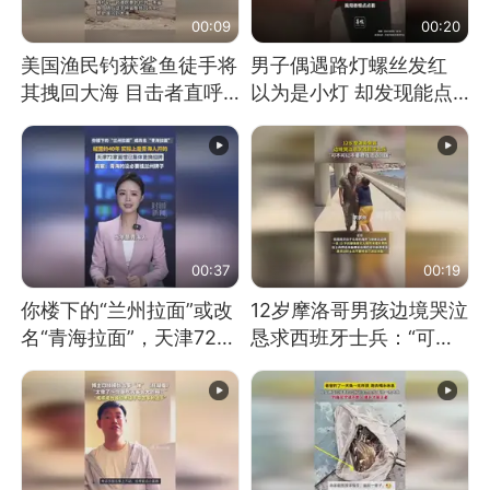
00:09
00:20
美国渔民钓获鲨鱼徒手将
男子偶遇路灯螺丝发红
其拽回大海 目击者直呼
以为是小灯 却发现能点
震惊 （视频来源：参考
燃香烟 当事人：已报警
消息）
处理
00:37
00:19
你楼下的“兰州拉面”或改
12岁摩洛哥男孩边境哭泣
名“青海拉面”，天津72家
恳求西班牙士兵：“可不
面馆已集体更换招牌
可以不要把我遣返回国”