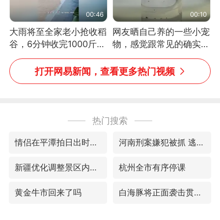
00:46
00:10
大雨将至全家老小抢收稻
网友晒自己养的一些小宠
谷，6分钟收完1000斤，
物，感觉跟常见的确实有
没有一个人掉链子
些不一样
打开网易新闻，查看更多热门视频
热门搜索
情侣在平潭拍日出时坠崖致一死一伤
河南刑案嫌犯被抓 逃窜时伤害多人
新疆优化调整景区内自驾服务费
杭州全市有序停课
黄金牛市回来了吗
白海豚将正面袭击贯穿浙江