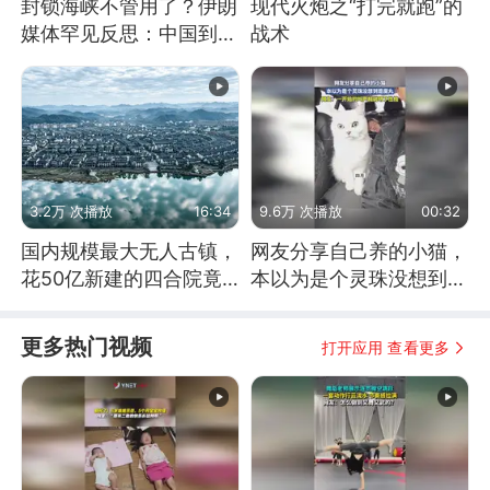
封锁海峡不管用了？伊朗
现代火炮之“打完就跑”的
媒体罕见反思：中国到底
战术
是不是在"拆台"
3.2万 次播放
16:34
9.6万 次播放
00:32
国内规模最大无人古镇，
网友分享自己养的小猫，
花50亿新建的四合院竟
本以为是个灵珠没想到是
没人住，发生了啥
魔丸
更多热门视频
打开应用 查看更多