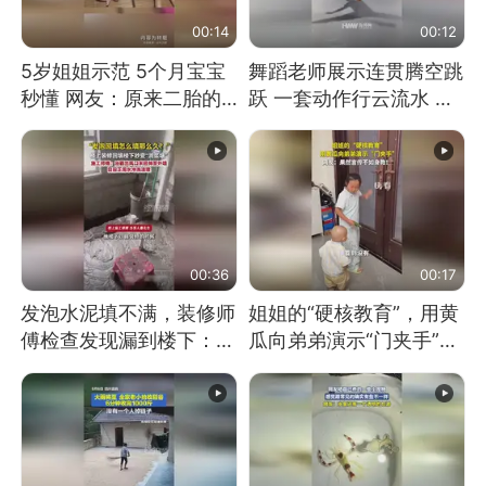
00:14
00:12
5岁姐姐示范 5个月宝宝
舞蹈老师展示连贯腾空跳
秒懂 网友：原来二胎的
跃 一套动作行云流水 节
快乐长这样
奏感拉满 网友：怎么做
到又舞又武的？
00:36
00:17
发泡水泥填不满，装修师
姐姐的“硬核教育”，用黄
傅检查发现漏到楼下：出
瓜向弟弟演示“门夹手”，
风口未延伸到外墙
网友：果然言传不如身
教！