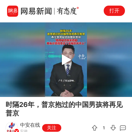
打开
Play
00:00
00:55
En
时隔26年，普京抱过的中国男孩将再见
fu
普京
中安在线
关注
1
安徽