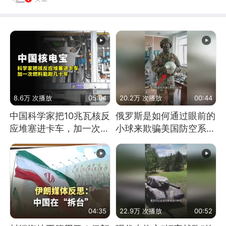
8.6万 次播放
05:04
20.2万 次播放
00:44
中国科学家把10兆瓦核反
俄罗斯是如何通过眼前的
应堆塞进卡车，加一次燃
小球来欺骗美国防空系统
料能跑几十年
的
04:35
22.9万 次播放
00:52