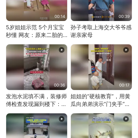
00:14
00:39
5岁姐姐示范 5个月宝宝
孙子考取上海交大爷爷感
秒懂 网友：原来二胎的
谢亲家母
快乐长这样
00:36
00:17
发泡水泥填不满，装修师
姐姐的“硬核教育”，用黄
傅检查发现漏到楼下：出
瓜向弟弟演示“门夹手”，
风口未延伸到外墙
网友：果然言传不如身
教！