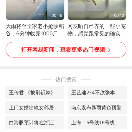
00:46
00:10
大雨将至全家老小抢收稻
网友晒自己养的一些小宠
谷，6分钟收完1000斤，
物，感觉跟常见的确实有
没有一个人掉链子
些不一样
打开网易新闻，查看更多热门视频
热门搜索
王传君 《披荆斩棘》
王艺迪2-4不敌张本美和止步4强
上门女婿出轨女邻居多年被判重婚罪
南京发布暴雨黄色预警
白海豚预计将在浙江苍南到三门一带登陆
上海：5号线16号线浦江线全线停运