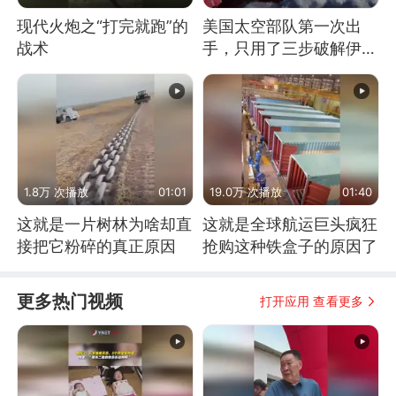
现代火炮之“打完就跑”的
美国太空部队第一次出
战术
手，只用了三步破解伊朗
防空
1.8万 次播放
01:01
19.0万 次播放
01:40
这就是一片树林为啥却直
这就是全球航运巨头疯狂
接把它粉碎的真正原因
抢购这种铁盒子的原因了
更多热门视频
打开应用 查看更多