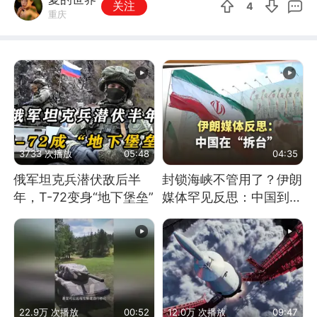
关注
4
重庆
3733 次播放
05:48
04:35
俄军坦克兵潜伏敌后半
封锁海峡不管用了？伊朗
年，T-72变身“地下堡垒”
媒体罕见反思：中国到底
是不是在"拆台"
22.9万 次播放
00:52
12.0万 次播放
09:47