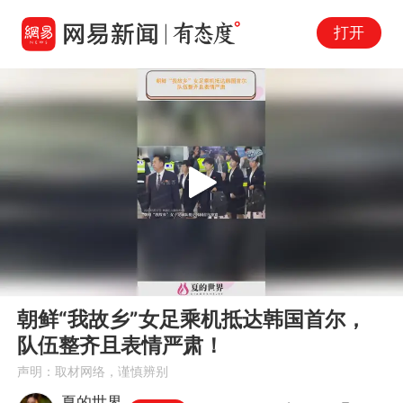
打开
Play
00:00
01:43
En
朝鲜“我故乡”女足乘机抵达韩国首尔，
fu
队伍整齐且表情严肃！
声明：取材网络，谨慎辨别
夏的世界