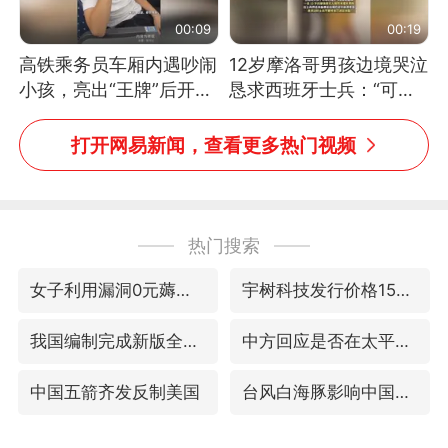
00:09
00:19
高铁乘务员车厢内遇吵闹
12岁摩洛哥男孩边境哭泣
小孩，亮出“王牌”后开启
恳求西班牙士兵：“可不
一键静音
可以不要把我遣返回国”
打开网易新闻，查看更多热门视频
热门搜索
女子利用漏洞0元薅走3000多件家电
宇树科技发行价格150.80元/股
我国编制完成新版全月地质图
中方回应是否在太平洋海底开采稀土
中国五箭齐发反制美国
台风白海豚影响中国已成定局