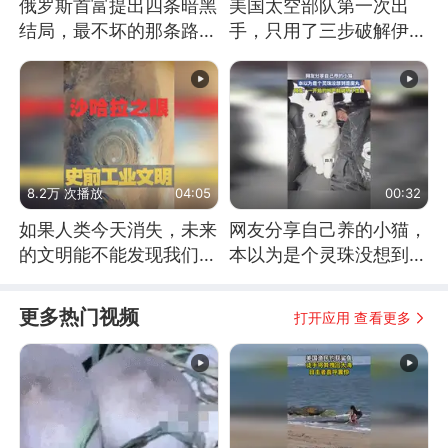
俄罗斯首富提出四条暗黑
美国太空部队第一次出
结局，最不坏的那条路是
手，只用了三步破解伊朗
通向东方
防空
8.2万 次播放
04:05
00:32
如果人类今天消失，未来
网友分享自己养的小猫，
的文明能不能发现我们存
本以为是个灵珠没想到是
在过？
魔丸
更多热门视频
打开应用 查看更多