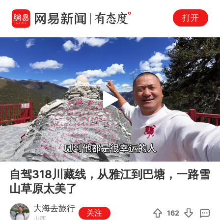
打开
Play
00:00
08:11
En
自驾318川藏线，从雅江到巴塘，一路雪
fu
山草原太美了
大海去旅行
关注
162
山西