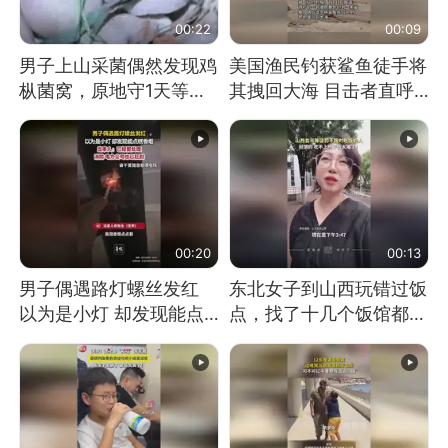
00:22
00:09
男子上山采菌偶然发现鸡
美国渔民钓获鲨鱼徒手将
枞菌窝，原地守1天等它
其拽回大海 目击者直呼
长大：挖了140多朵
震惊 （视频来源：参考
消息）
00:20
00:13
男子偶遇路灯螺丝发红
东北女子到山西玩错过饭
以为是小灯 却发现能点
点，找了十几个饭馆都没
燃香烟 当事人：已报警
开门：午休到几点
处理