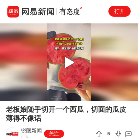
打开
Play
00:00
00:12
En
老板娘随手切开一个西瓜，切面的瓜皮
fu
薄得不像话
锐眼新闻
关注
5
广东