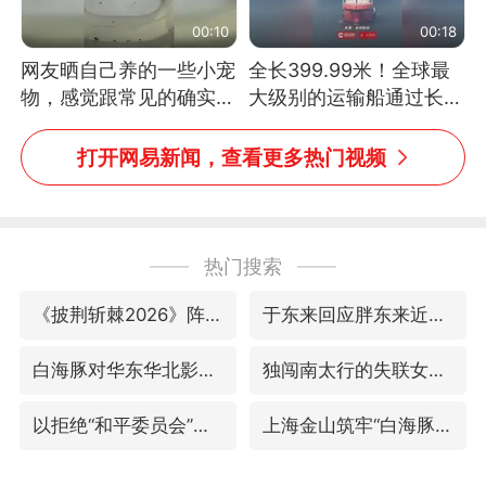
00:10
00:18
网友晒自己养的一些小宠
全长399.99米！全球最
物，感觉跟常见的确实有
大级别的运输船通过长江
些不一样
大桥这一幕，太震撼了！
打开网易新闻，查看更多热门视频
热门搜索
《披荆斩棘2026》阵容官宣
于东来回应胖东来近25年老店年底关闭
白海豚对华东华北影响会大于巴威
独闯南太行的失联女生最后轨迹已确认
以拒绝“和平委员会”的加沙和平计划
上海金山筑牢“白海豚”防汛屏障