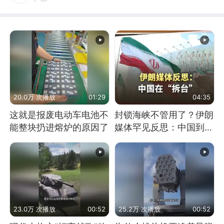
20.0万 次播放
01:29
04:35
这就是报废电动车电池不
封锁海峡不管用了？伊朗
能整块扔进熔炉的原因了
媒体罕见反思：中国到底
是不是在"拆台"
23.0万 次播放
00:52
25.2万 次播放
00:52