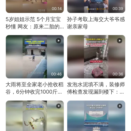
00:14
00:39
5岁姐姐示范 5个月宝宝
孙子考取上海交大爷爷感
秒懂 网友：原来二胎的
谢亲家母
快乐长这样
00:46
00:36
大雨将至全家老小抢收稻
发泡水泥填不满，装修师
谷，6分钟收完1000斤，
傅检查发现漏到楼下：出
没有一个人掉链子
风口未延伸到外墙