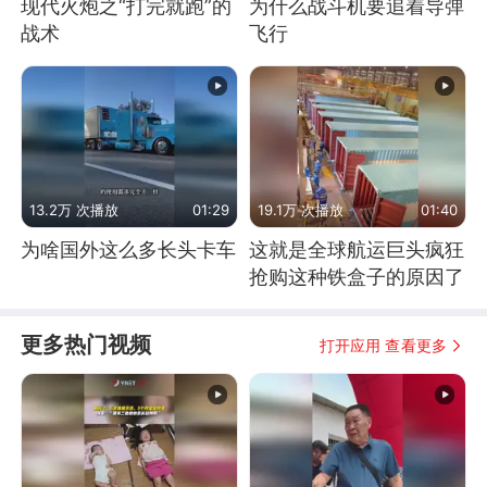
现代火炮之“打完就跑”的
为什么战斗机要追着导弹
战术
飞行
13.2万 次播放
01:29
19.1万 次播放
01:40
为啥国外这么多长头卡车
这就是全球航运巨头疯狂
抢购这种铁盒子的原因了
更多热门视频
打开应用 查看更多