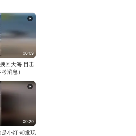
00:09
拽回大海 目击
参考消息）
00:20
为是小灯 却发现