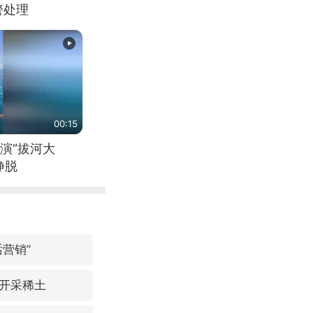
警处理
00:15
演“拔河大
挣脱
营销”
开采稀土