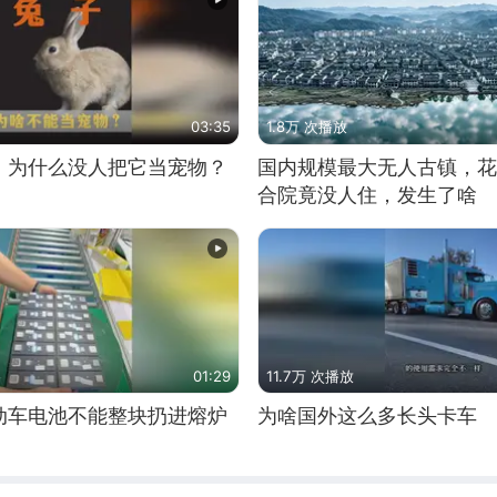
03:35
1.8万 次播放
，为什么没人把它当宠物？
国内规模最大无人古镇，花
合院竟没人住，发生了啥
01:29
11.7万 次播放
动车电池不能整块扔进熔炉
为啥国外这么多长头卡车