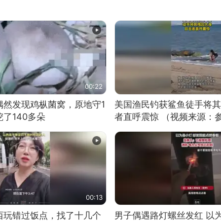
00:22
偶然发现鸡枞菌窝，原地守1
美国渔民钓获鲨鱼徒手将其
了140多朵
者直呼震惊 （视频来源：
00:13
西玩错过饭点，找了十几个
男子偶遇路灯螺丝发红 以