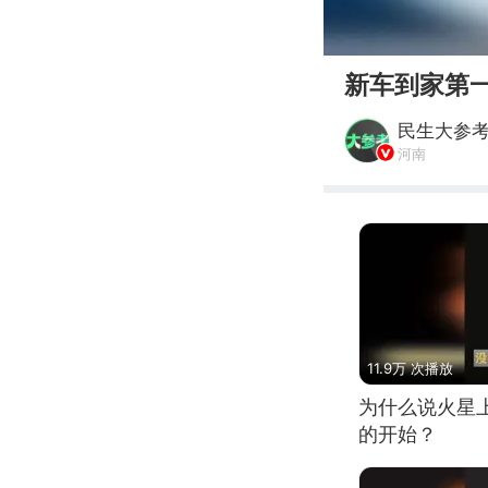
00:00
新车到家第
民生大参
河南
11.9万 次播放
为什么说火星
的开始？