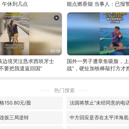
：午休到几点
能点燃香烟 当事人：已报
00:19
男孩边境哭泣恳求西班牙士
国外一男子遭章鱼吸脸，上
不要把我遣返回国”
战”，硬扯加铁棒敲打方才
热门搜索
150.80元/股
法国将禁止“未经同意的电话
连扳三局逆转
中方回应是否在太平洋海底