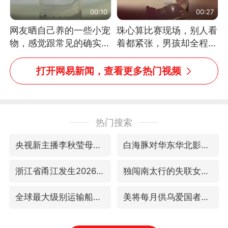
00:10
00:27
网友晒自己养的一些小宠
珠心算比赛现场，别人看
物，感觉跟常见的确实有
着都紧张，男孩却全程气
些不一样
定神闲、从容作答，最终
拿下冠军。网友：这淡定
打开网易新闻，查看更多热门视频
的样子，一看就是有实
力！（人民日报）
热门搜索
央视新主播李秋莹母校发文祝贺
白海豚对华东华北影响会大于巴威
浙江省甬江发生2026年第1号洪水
独闯南太行的失联女生最后轨迹已确认
全球最大级别运输船通过长江大桥
美将每月供乌爱国者拦截导弹