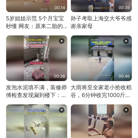
00:14
00:39
5岁姐姐示范 5个月宝宝
孙子考取上海交大爷爷感
秒懂 网友：原来二胎的
谢亲家母
快乐长这样
00:36
00:46
发泡水泥填不满，装修师
大雨将至全家老小抢收稻
傅检查发现漏到楼下：出
谷，6分钟收完1000斤，
风口未延伸到外墙
没有一个人掉链子