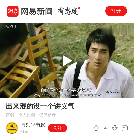
打开
Play
00:00
02:48
En
出来混的没一个讲义气
fu
声明：个人原创，仅供参考
与乐説电影
关注
4
河南