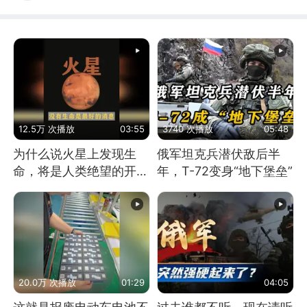
12.5万 次播放
03:55
3740 次播放
05:48
为什么说火星上发现生
俄军坦克兵潜伏敌后半
命，将是人类绝望的开
年，T-72变身“地下堡垒”
始？
20.0万 次播放
01:29
04:05