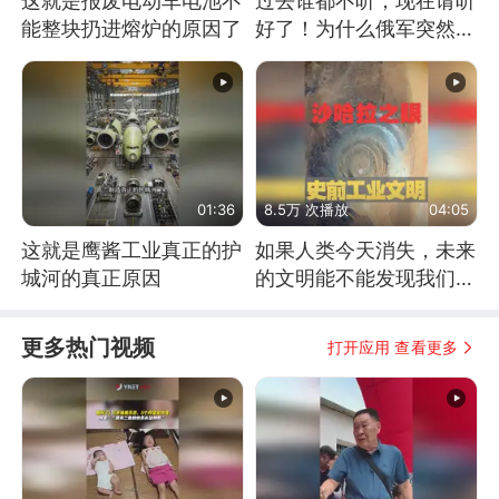
这就是报废电动车电池不
过去谁都不听，现在请听
能整块扔进熔炉的原因了
好了！为什么俄军突然强
硬起来了？
01:36
8.5万 次播放
04:05
这就是鹰酱工业真正的护
如果人类今天消失，未来
城河的真正原因
的文明能不能发现我们存
在过？
更多热门视频
打开应用 查看更多