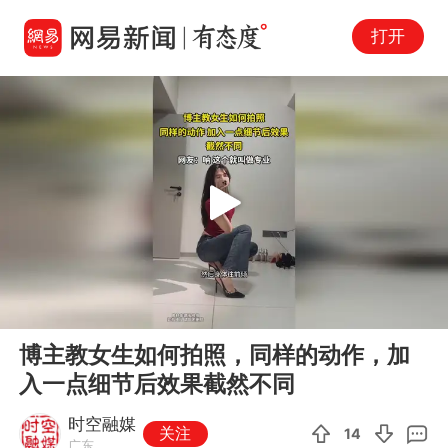
打开
Play
00:00
00:30
En
博主教女生如何拍照，同样的动作，加
fu
入一点细节后效果截然不同
时空融媒
关注
14
广东