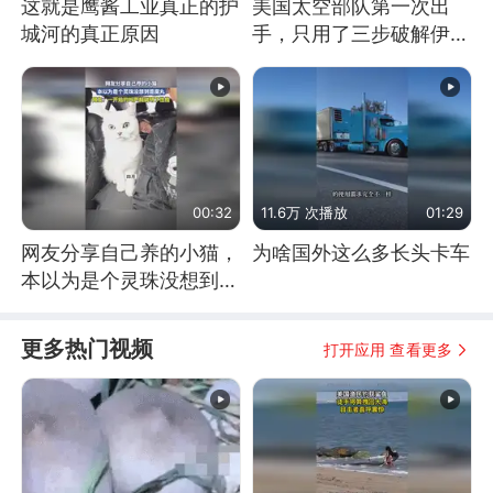
这就是鹰酱工业真正的护
美国太空部队第一次出
城河的真正原因
手，只用了三步破解伊朗
防空
00:32
11.6万 次播放
01:29
网友分享自己养的小猫，
为啥国外这么多长头卡车
本以为是个灵珠没想到是
魔丸
更多热门视频
打开应用 查看更多