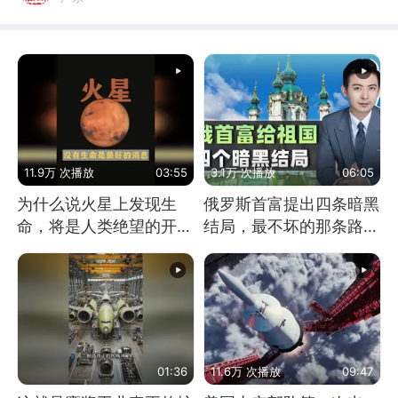
11.9万 次播放
03:55
3.1万 次播放
06:05
为什么说火星上发现生
俄罗斯首富提出四条暗黑
命，将是人类绝望的开
结局，最不坏的那条路是
始？
通向东方
01:36
11.6万 次播放
09:47