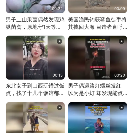
00:22
00:09
男子上山采菌偶然发现鸡
美国渔民钓获鲨鱼徒手将
枞菌窝，原地守1天等它
其拽回大海 目击者直呼
长大：挖了140多朵
震惊 （视频来源：参考
消息）
00:13
00:20
东北女子到山西玩错过饭
男子偶遇路灯螺丝发红
点，找了十几个饭馆都没
以为是小灯 却发现能点
开门：午休到几点
燃香烟 当事人：已报警
处理