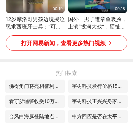
00:19
00:15
12岁摩洛哥男孩边境哭泣
国外一男子遭章鱼吸脸，
恳求西班牙士兵：“可不
上演“拔河大战”，硬扯加
可以不要把我遣返回国”
铁棒敲打方才挣脱
打开网易新闻，查看更多热门视频
热门搜索
佛得角门将亮相智利俱乐部主场
宇树科技发行价格150.80元/股
看守所辅警收受10万获刑1年
宇树科技王兴兴身家有望超200亿元
台风白海豚登陆地点更新
中方回应是否在太平洋海底开采稀土