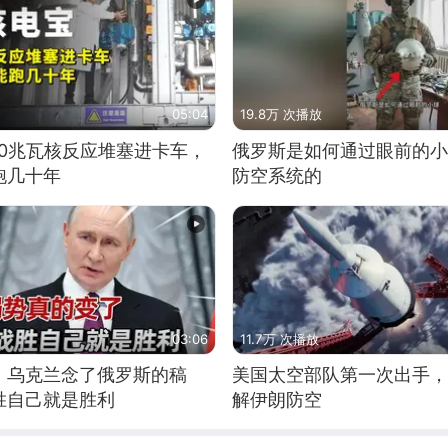
05:04
19.8万 次播放
10兆瓦核反应堆塞进卡车，
俄罗斯是如何通过眼前的小
跑几十年
防空系统的
03:06
11.7万 次播放
，乌克兰念了俄罗斯的稿
美国太空部队第一次出手，
胜自己就是胜利
解伊朗防空