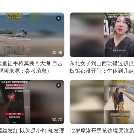
00:09
鲨鱼徒手将其拽回大海 目击
东北女子到山西玩错过饭点
（视频来源：参考消息）
饭馆都没开门：午休到几点
00:20
丝发红 以为是小灯 却发现
12岁摩洛哥男孩边境哭泣