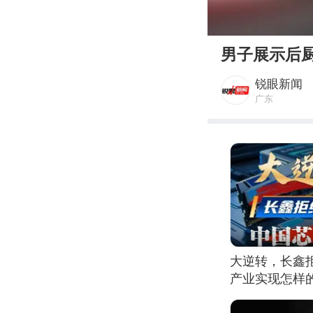
00:00
男子展示后
锐眼新闻
广东
大逆转，长鑫
产业实现怎样