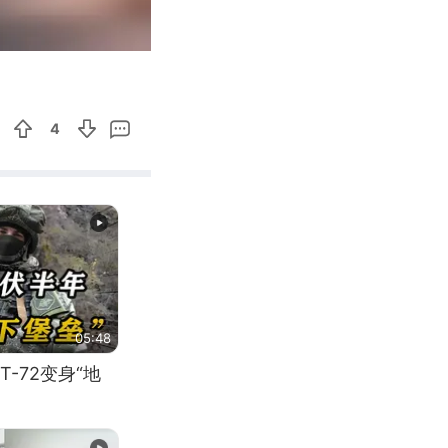
01:00
Enter
fullscreen
4
05:48
-72变身“地