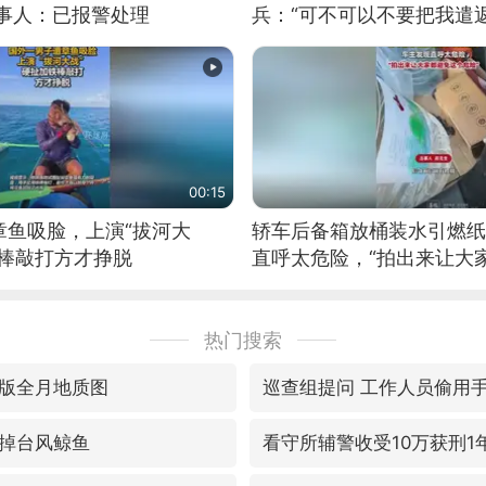
当事人：已报警处理
兵：“可不可以不要把我遣返
00:15
章鱼吸脸，上演“拔河大
轿车后备箱放桶装水引燃纸
铁棒敲打方才挣脱
直呼太危险，“拍出来让大
险”
热门搜索
版全月地质图
巡查组提问 工作人员偷用
掉台风鲸鱼
看守所辅警收受10万获刑1