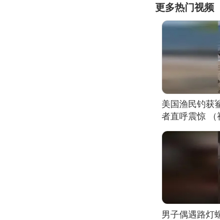
更多热门视频
美国渔民钓获
者直呼震惊 
男子偶遇路灯螺