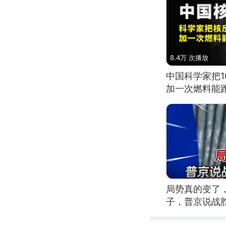
8.4万 次播放
中国科学家把
加一次燃料能
局势真的变了
子，普京说战