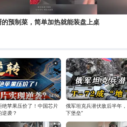
厨的预制菜，简单加热就能装盘上桌
04:09
3642 次播放
拒绝苹果压价了！中国芯片
俄军坦克兵潜伏敌后半年，T
的逆袭？
下堡垒”