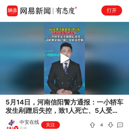
打开
Play
00:00
00:30
En
5月14日，河南信阳警方通报：一小轿车
fu
发生剐蹭后失控，致1人死亡、5人受伤
（其中1人伤势较重），司机...
中安在线
关注
4
安徽