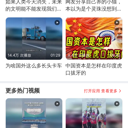
如果人类今天消失，未来
网友分享自己养的小猫，
的文明能不能发现我们存
本以为是个灵珠没想到是
在过？
魔丸
14.4万 次播放
01:29
9.4万 次播放
06:42
为啥国外这么多长头卡车
中国资本是怎样在印度虎
口拔牙的
更多热门视频
打开应用 查看更多