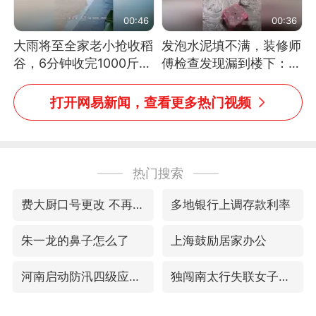
00:46
00:36
大雨将至全家老小抢收稻
发泡水泥填不满，装修师
谷，6分钟收完1000斤，
傅检查发现漏到楼下：出
没有一个人掉链子
风口未延伸到外墙
打开网易新闻，查看更多热门视频
热门搜索
费大厨口号更改 不再宣传小炒肉大王
多地银行上调存款利率
朱一龙的鼻子怎么了
上海鼓励居家办公
河南启动防汛四级应急响应
独闯南太行失联女子遗体已找到