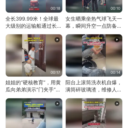
00:18
00:10
全长399.99米！全球最
女生晒乘坐热气球飞天一
大级别的运输船通过长江
幕，瞬间升空一点防备都
大桥这一幕，太震撼了！
没有
00:17
00:14
姐姐的“硬核教育”，用黄
阳台上滚筒洗衣机自爆，
瓜向弟弟演示“门夹手”，
满筒碎玻璃渣，维修人员
网友：果然言传不如身
称是人为原因，从未见过
教！
洗衣机自爆