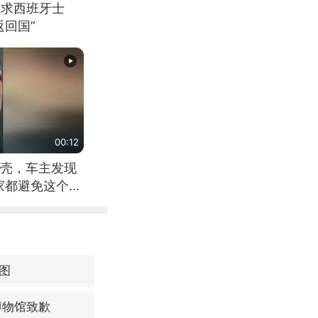
恳求西班牙士
回国”
00:12
壳，车主发现
家都避免这个危
图
博物馆致歉