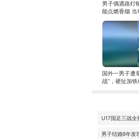
男子偶遇路灯螺
能点燃香烟 
国外一男子遭
战”，硬扯加
U17国足三战全
男子结婚8年发