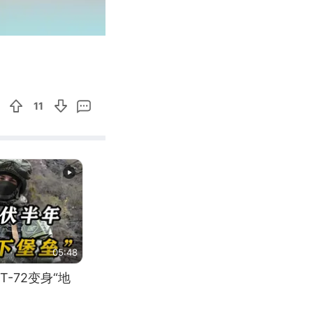
01:00
Enter
fullscreen
11
05:48
-72变身“地