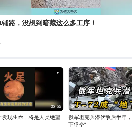
单铺路，没想到暗藏这么多工序！
观
03:55
3642 次播放
上发现生命，将是人类绝望
俄军坦克兵潜伏敌后半年，T
下堡垒”