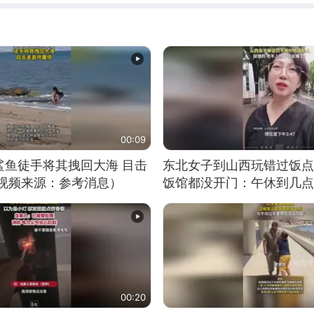
00:09
鲨鱼徒手将其拽回大海 目击
东北女子到山西玩错过饭点
（视频来源：参考消息）
饭馆都没开门：午休到几点
00:20