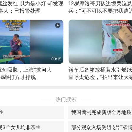
丝发红 以为是小灯 却发现
12岁摩洛哥男孩边境哭泣
当事人：已报警处理
兵：“可不可以不要把我遣返
00:15
章鱼吸脸，上演“拔河大
轿车后备箱放桶装水引燃纸
铁棒敲打方才挣脱
直呼太危险，“拍出来让大
险”
热门搜索
胜
我国编制完成新版全月地质
现3个女儿均非亲生
部分观众入场受阻 浙江省