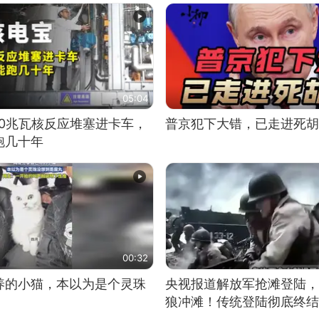
05:04
10兆瓦核反应堆塞进卡车，
普京犯下大错，已走进死胡
跑几十年
00:32
养的小猫，本以为是个灵珠
央视报道解放军抢滩登陆，
狼冲滩！传统登陆彻底终结