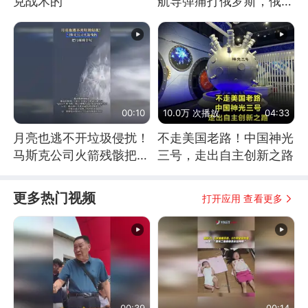
克战术的
航导弹痛打俄罗斯，俄军
为什么没能拦截？
00:10
10.0万 次播放
04:33
月亮也逃不开垃圾侵扰！
不走美国老路！中国神光
马斯克公司火箭残骸把月
三号，走出自主创新之路
球撞个坑
更多热门视频
打开应用 查看更多
00:39
00:14