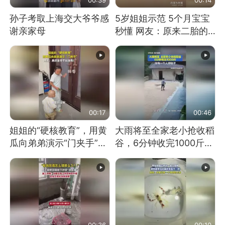
孙子考取上海交大爷爷感
5岁姐姐示范 5个月宝宝
谢亲家母
秒懂 网友：原来二胎的
快乐长这样
00:17
00:46
姐姐的“硬核教育”，用黄
大雨将至全家老小抢收稻
瓜向弟弟演示“门夹手”，
谷，6分钟收完1000斤，
网友：果然言传不如身
没有一个人掉链子
教！
00:36
00:10