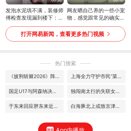
发泡水泥填不满，装修师
网友晒自己养的一些小宠
傅检查发现漏到楼下：出
物，感觉跟常见的确实有
风口未延伸到外墙
些不一样
打开网易新闻，查看更多热门视频
热门搜索
《披荆斩棘2026》阵容官宣
上海全力守护市民“菜篮子”
国足U17与阿森纳决赛取消 并列冠军
独闯南太行的失联女生最后轨迹已确认
于东来回应胖东来近25年老店年底关闭
白海豚北上或致京津冀暴雨
App内播放