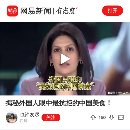
打开
Play
00:00
03:27
En
揭秘外国人眼中最抗拒的中国美食！
fu
也许友尽
关注
150
四川