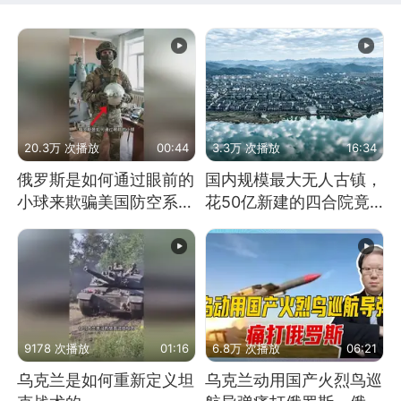
20.3万 次播放
00:44
3.3万 次播放
16:34
俄罗斯是如何通过眼前的
国内规模最大无人古镇，
小球来欺骗美国防空系统
花50亿新建的四合院竟
的
没人住，发生了啥
9178 次播放
01:16
6.8万 次播放
06:21
乌克兰是如何重新定义坦
乌克兰动用国产火烈鸟巡