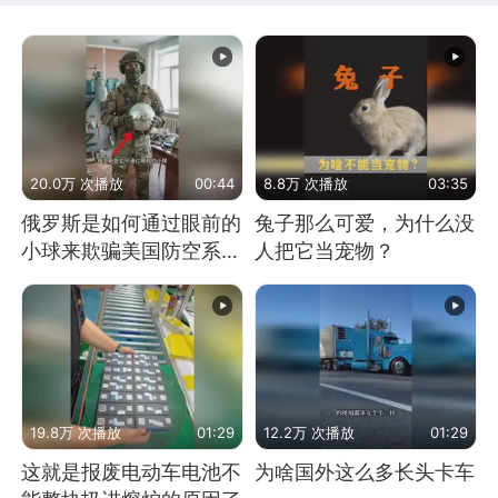
20.0万 次播放
00:44
8.8万 次播放
03:35
俄罗斯是如何通过眼前的
兔子那么可爱，为什么没
小球来欺骗美国防空系统
人把它当宠物？
的
19.8万 次播放
01:29
12.2万 次播放
01:29
这就是报废电动车电池不
为啥国外这么多长头卡车