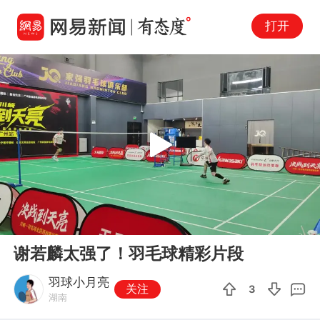
打开
Play
00:00
01:41
En
谢若麟太强了！羽毛球精彩片段
fu
羽球小月亮
关注
3
湖南