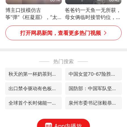
博主口技模仿古
爸爸钓一天鱼一无所获，
筝“弹”《枉凝眉》，“太
母女俩临时接管钓位，用
像了～你是吃古筝长大的
玩具鱼竿钓上大鱼
吗？”“或将成为首位考级
打开网易新闻，查看更多热门视频
不带古筝的选手。”（来
源：新华每日电讯）
热门搜索
秋天的第一杯奶茶到底有多火
中国女篮70-67险胜尼日利亚女篮
出口禁令驱动有色板块大涨
国防部：中国军队坚决反制任何闹海挑衅图谋
全球首个长时储能一体化产业园量产
泉州市委书记张毅恭被查
App内播放