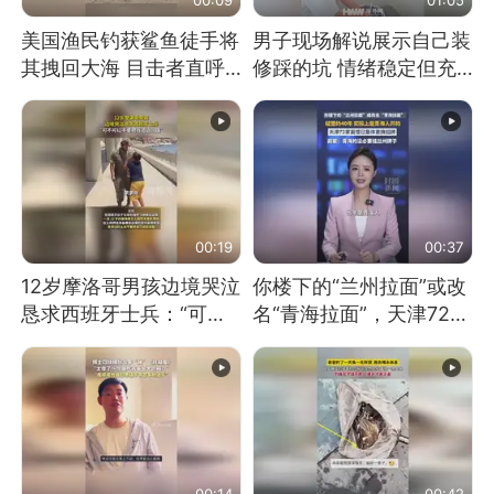
美国渔民钓获鲨鱼徒手将
男子现场解说展示自己装
其拽回大海 目击者直呼
修踩的坑 情绪稳定但充
震惊 （视频来源：参考
满无奈 每处都有精心设
消息）
计 但每处都有瑕疵 网
友：一开始我没笑 但看
到洗手盆我没绷住
00:19
00:37
12岁摩洛哥男孩边境哭泣
你楼下的“兰州拉面”或改
恳求西班牙士兵：“可不
名“青海拉面”，天津72家
可以不要把我遣返回国”
面馆已集体更换招牌
00:14
00:42