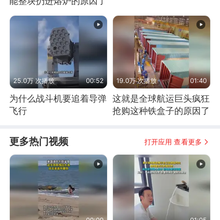
能整块扔进熔炉的原因了
25.0万 次播放
00:52
19.0万 次播放
01:40
为什么战斗机要追着导弹
这就是全球航运巨头疯狂
飞行
抢购这种铁盒子的原因了
更多热门视频
打开应用 查看更多
00:09
01:05