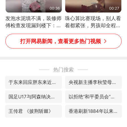
00:36
00:27
发泡水泥填不满，装修师
珠心算比赛现场，别人看
傅检查发现漏到楼下：出
着都紧张，男孩却全程气
风口未延伸到外墙
定神闲、从容作答，最终
拿下冠军。网友：这淡定
打开网易新闻，查看更多热门视频
的样子，一看就是有实
力！（人民日报）
热门搜索
于东来回应胖东来近25年老店年底关闭
央视新主播李秋莹母校发文祝贺
国足U17与阿森纳决赛取消 并列冠军
以拒绝“和平委员会”的加沙和平计划
王传君 《披荆斩棘》
香港刷新1884年以来最高气温纪录