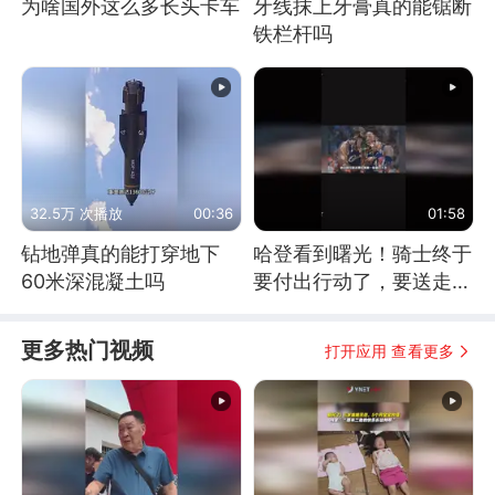
为啥国外这么多长头卡车
牙线抹上牙膏真的能锯断
铁栏杆吗
32.5万 次播放
00:36
01:58
钻地弹真的能打穿地下
哈登看到曙光！骑士终于
60米深混凝土吗
要付出行动了，要送走拖
油瓶才能得到猛将
更多热门视频
打开应用 查看更多