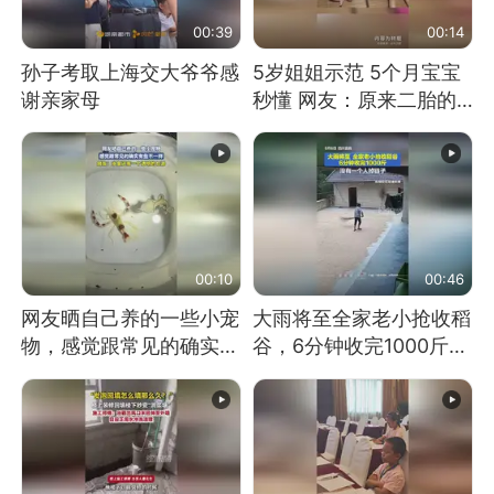
00:39
00:14
孙子考取上海交大爷爷感
5岁姐姐示范 5个月宝宝
谢亲家母
秒懂 网友：原来二胎的
快乐长这样
00:10
00:46
网友晒自己养的一些小宠
大雨将至全家老小抢收稻
物，感觉跟常见的确实有
谷，6分钟收完1000斤，
些不一样
没有一个人掉链子