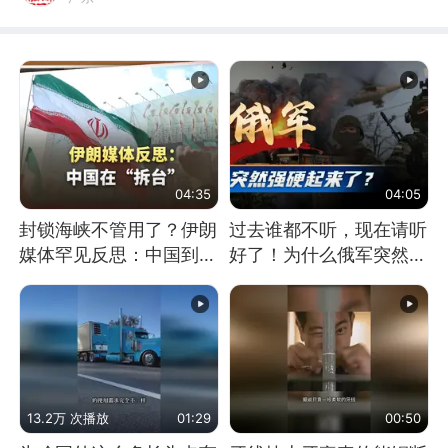
04:35
04:05
封锁海峡不管用了？伊朗
过去谁都不听，现在请听
媒体罕见反思：中国到底
好了！为什么俄军突然强
是不是在"拆台"
硬起来了？
13.2万 次播放
01:29
00:50