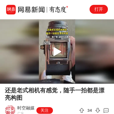
打开
Play
00:00
00:11
En
还是老式相机有感觉，随手一拍都是漂
fu
亮构图
时空融媒
关注
34
广东