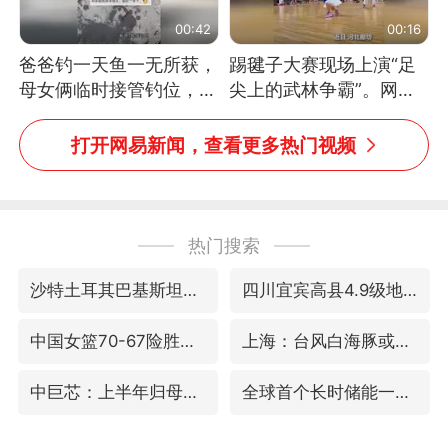
00:42
00:16
爸爸钓一天鱼一无所获，
踢毽子大赛现场上演“足
母女俩临时接管钓位，用
尖上的武林争霸”。网
玩具鱼竿钓上大鱼
友：这哪是踢毽子，分明
是武侠片现场！#睡个好
打开网易新闻，查看更多热门视频
觉
热门搜索
沙特土耳其巴基斯坦签署共同防务协议
四川宜宾高县4.9级地震致1死
中国女篮70-67险胜尼日利亚女篮
上海：台风白海豚或将带来龙卷风
中巨芯：上半年归母净利润1405.77万元
全球首个长时储能一体化产业园量产