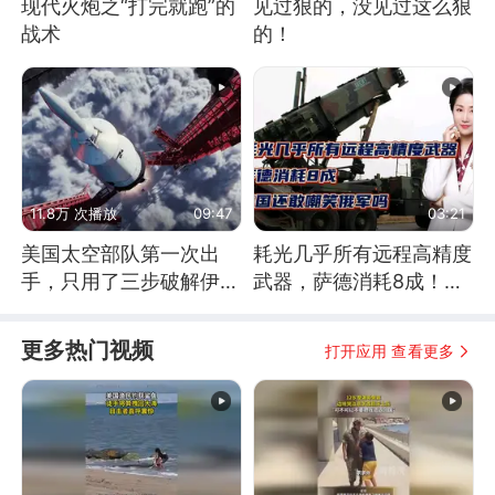
现代火炮之“打完就跑”的
见过狠的，没见过这么狠
战术
的！
11.8万 次播放
09:47
03:21
美国太空部队第一次出
耗光几乎所有远程高精度
手，只用了三步破解伊朗
武器，萨德消耗8成！美
防空
国还敢嘲笑俄军吗
更多热门视频
打开应用 查看更多