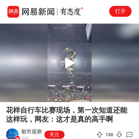
打开
Play
00:00
00:11
En
花样自行车比赛现场，第一次知道还能
fu
这样玩，网友：这才是真的高手啊
都市观察
关注
136
河南