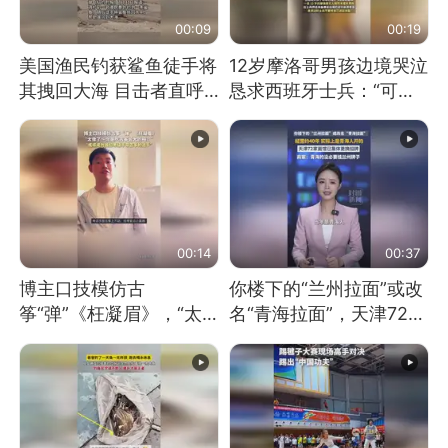
00:09
00:19
美国渔民钓获鲨鱼徒手将
12岁摩洛哥男孩边境哭泣
其拽回大海 目击者直呼
恳求西班牙士兵：“可不
震惊 （视频来源：参考
可以不要把我遣返回国”
消息）
00:14
00:37
博主口技模仿古
你楼下的“兰州拉面”或改
筝“弹”《枉凝眉》，“太
名“青海拉面”，天津72家
像了～你是吃古筝长大的
面馆已集体更换招牌
吗？”“或将成为首位考级
不带古筝的选手。”（来
源：新华每日电讯）