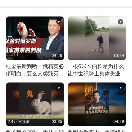
04:26
01:24
杜金最新判断：俄精英必
一根6米长的长矛为什么
须明白，要么人类毁灭，
让中世纪骑士集体失业
要么俄毁灭
7.4万 次播放
03:35
04:29