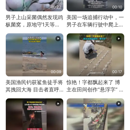
00:22
00:10
男子上山采菌偶然发现鸡
美国一场追捕行动中，一
枞菌窝，原地守1天等它
男子在车辆行驶中爬上车
长大：挖了140多朵
顶跳舞。（新京报）
00:09
00:17
美国渔民钓获鲨鱼徒手将
惊艳！字都飘起来了 博
其拽回大海 目击者直呼
主在田间创作“悬浮字” 网
震惊 （视频来源：参考
友：真·裸眼3D！
消息）