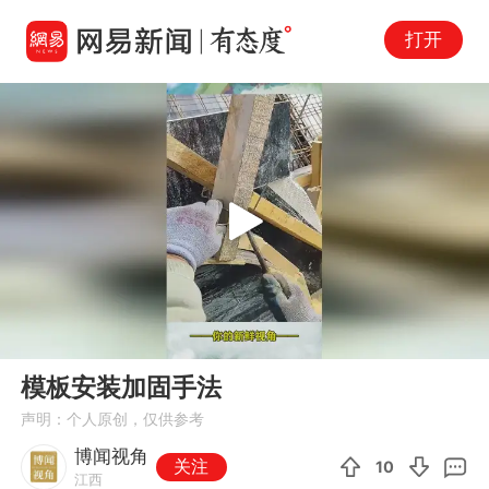
打开
Play
00:00
00:19
En
模板安装加固手法
fu
声明：个人原创，仅供参考
博闻视角
关注
10
江西