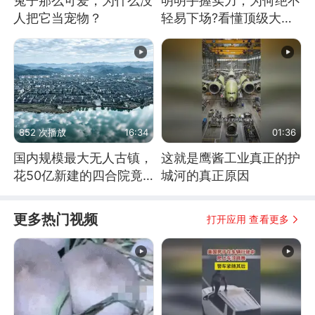
兔子那么可爱，为什么没
明明手握实力，为何绝不
人把它当宠物？
轻易下场?看懂顶级大国
谋略
852 次播放
16:34
01:36
国内规模最大无人古镇，
这就是鹰酱工业真正的护
花50亿新建的四合院竟
城河的真正原因
没人住，发生了啥
更多热门视频
打开应用 查看更多