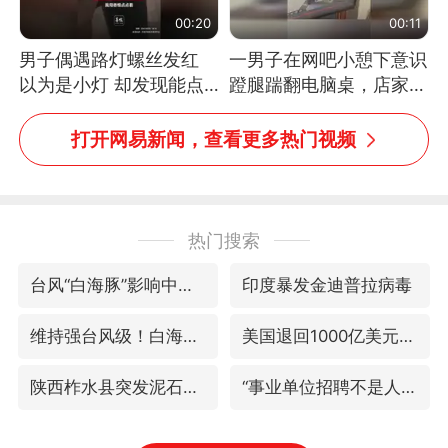
00:20
00:11
男子偶遇路灯螺丝发红
一男子在网吧小憩下意识
以为是小灯 却发现能点
蹬腿踹翻电脑桌，店家3
燃香烟 当事人：已报警
台显示器与机械臂损坏
处理
打开网易新闻，查看更多热门视频
热门搜索
台风“白海豚”影响中国已成定局
印度暴发金迪普拉病毒
维持强台风级！白海豚直奔华东沿海
美国退回1000亿美元关税
陕西柞水县突发泥石流致1死2失联
“事业单位招聘不是人情买卖”