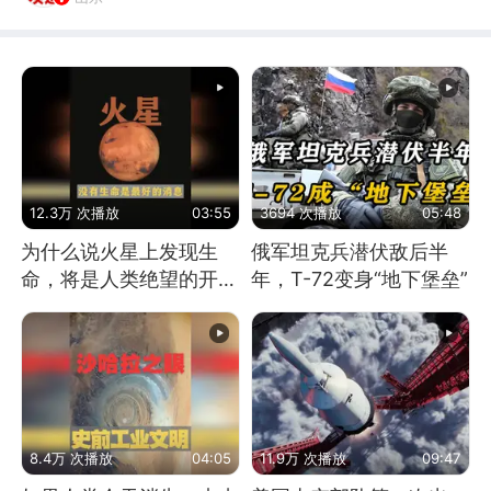
12.3万 次播放
03:55
3694 次播放
05:48
为什么说火星上发现生
俄军坦克兵潜伏敌后半
命，将是人类绝望的开
年，T-72变身“地下堡垒”
始？
8.4万 次播放
04:05
11.9万 次播放
09:47