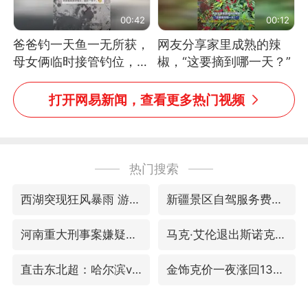
00:42
00:12
爸爸钓一天鱼一无所获，
网友分享家里成熟的辣
母女俩临时接管钓位，用
椒，“这要摘到哪一天？”
玩具鱼竿钓上大鱼
打开网易新闻，查看更多热门视频
热门搜索
西湖突现狂风暴雨 游客瞬间被浇透
新疆景区自驾服务费改为按车收费
河南重大刑事案嫌疑人落网
马克·艾伦退出斯诺克中国公开赛
直击东北超：哈尔滨vs通辽
金饰克价一夜涨回1300元