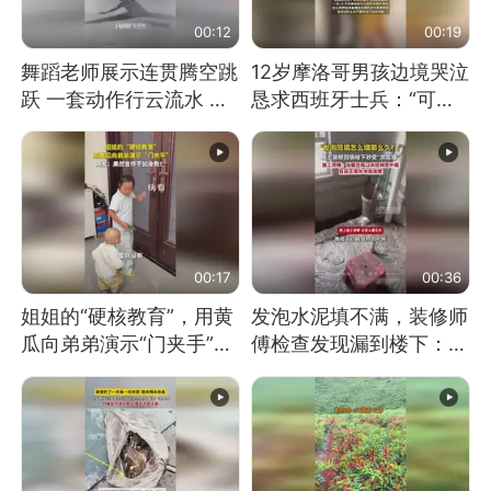
00:12
00:19
舞蹈老师展示连贯腾空跳
12岁摩洛哥男孩边境哭泣
跃 一套动作行云流水 节
恳求西班牙士兵：“可不
奏感拉满 网友：怎么做
可以不要把我遣返回国”
到又舞又武的？
00:17
00:36
姐姐的“硬核教育”，用黄
发泡水泥填不满，装修师
瓜向弟弟演示“门夹手”，
傅检查发现漏到楼下：出
网友：果然言传不如身
风口未延伸到外墙
教！