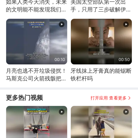
如果人类今天消失，未来
美国太空部队第一次出
的文明能不能发现我们存
手，只用了三步破解伊朗
在过？
防空
00:10
00:50
月亮也逃不开垃圾侵扰！
牙线抹上牙膏真的能锯断
马斯克公司火箭残骸把月
铁栏杆吗
球撞个坑
更多热门视频
打开应用 查看更多