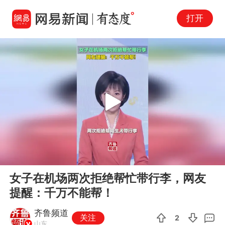
打开
Play
00:00
00:27
En
女子在机场两次拒绝帮忙带行李，网友
fu
提醒：千万不能帮！
齐鲁频道
关注
2
山东