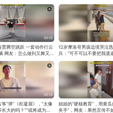
00:12
连贯腾空跳跃 一套动作行云
12岁摩洛哥男孩边境哭泣
满 网友：怎么做到又舞又武
兵：“可不可以不要把我遣返
00:14
筝“弹”《枉凝眉》，“太像
姐姐的“硬核教育”，用黄瓜
长大的吗？”“或将成为首
夹手”，网友：果然言传不