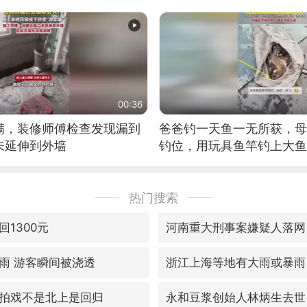
筝的选手。”（来源：新华每
00:36
满，装修师傅检查发现漏到
爸爸钓一天鱼一无所获，母
未延伸到外墙
钓位，用玩具鱼竿钓上大鱼
热门搜索
1300元
河南重大刑事案嫌疑人落网
雨 游客瞬间被浇透
浙江上海等地有大雨或暴雨
拍戏不是北上是回归
永和豆浆创始人林炳生去世