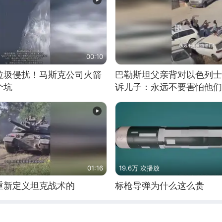
00:10
垃圾侵扰！马斯克公司火箭
巴勒斯坦父亲背对以色列士
个坑
诉儿子：永远不要害怕他们
01:16
19.6万 次播放
重新定义坦克战术的
标枪导弹为什么这么贵