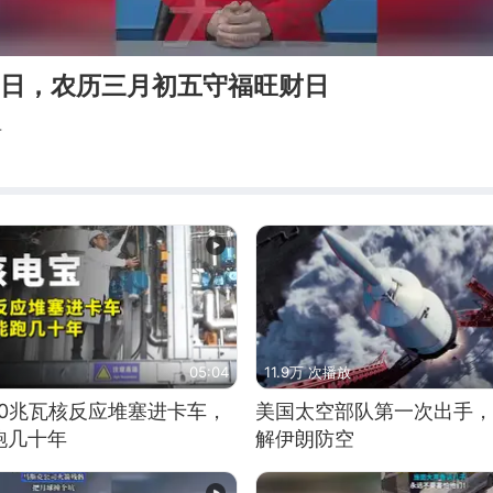
1日，农历三月初五守福旺财日
考
05:04
11.9万 次播放
10兆瓦核反应堆塞进卡车，
美国太空部队第一次出手，
跑几十年
解伊朗防空