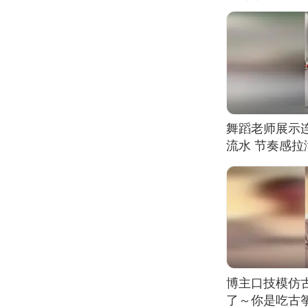
舞蹈老师展示
流水 节奏感拉
的？
博主口技模仿古
了～你是吃古筝