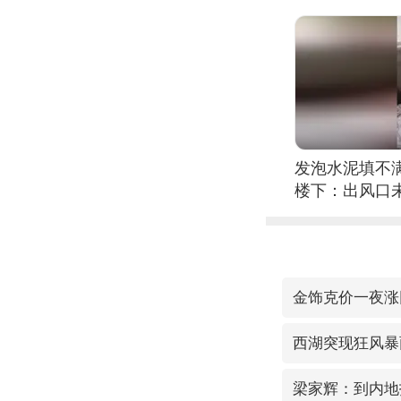
位考级不带古
日电讯）
发泡水泥填不
楼下：出风口
金饰克价一夜涨回
西湖突现狂风暴
梁家辉：到内地