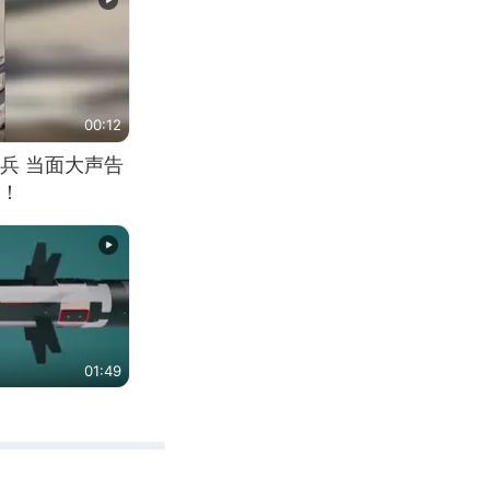
00:12
兵 当面大声告
！
01:49