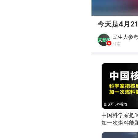
00:00
今天是4月2
民生大参
河南
8.6万 次播放
中国科学家把
加一次燃料能