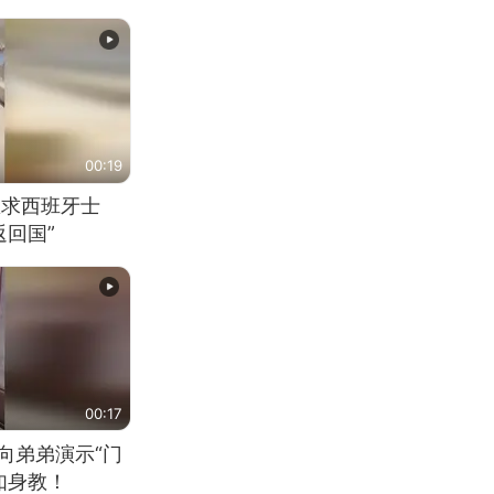
00:19
恳求西班牙士
回国”
00:17
向弟弟演示“门
如身教！