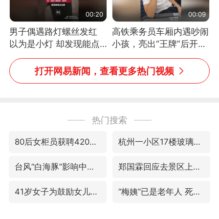
00:20
00:09
男子偶遇路灯螺丝发红
高铁乘务员车厢内遇吵闹
以为是小灯 却发现能点
小孩，亮出“王牌”后开启
燃香烟 当事人：已报警
一键静音
处理
打开网易新闻，查看更多热门视频
热门搜索
80后女柜员获聘4200亿银行副行长
杭州一小区17楼玻璃幕墙爆裂
台风“白海豚”影响中国已成定局
郑国霖回应去景区上班被保安拦下
41岁女子为鼓励女儿考上985研究生
“梅姨”已是老年人 死刑或适用受限