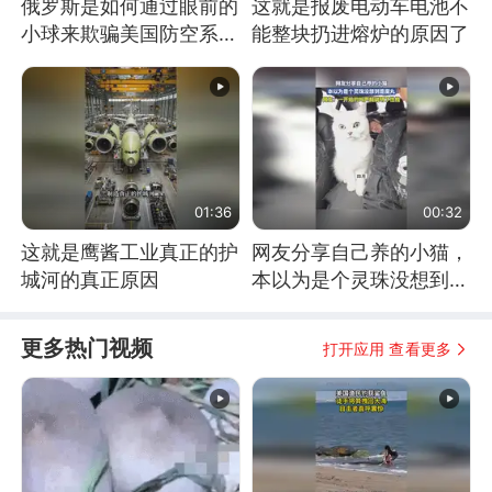
俄罗斯是如何通过眼前的
这就是报废电动车电池不
小球来欺骗美国防空系统
能整块扔进熔炉的原因了
的
01:36
00:32
这就是鹰酱工业真正的护
网友分享自己养的小猫，
城河的真正原因
本以为是个灵珠没想到是
魔丸
更多热门视频
打开应用 查看更多