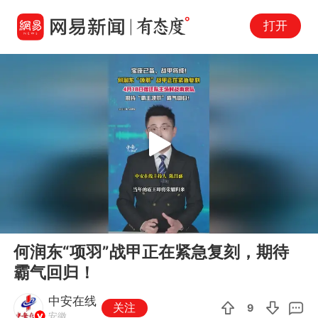
打开
Play
00:00
00:41
En
何润东“项羽”战甲正在紧急复刻，期待
fu
霸气回归！
中安在线
关注
9
安徽