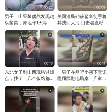
00:22
00:09
男子上山采菌偶然发现鸡
美国渔民钓获鲨鱼徒手将
枞菌窝，原地守1天等它
其拽回大海 目击者直呼
长大：挖了140多朵
震惊 （视频来源：参考
消息）
00:13
00:11
东北女子到山西玩错过饭
一男子在网吧小憩下意识
点，找了十几个饭馆都没
蹬腿踹翻电脑桌，店家3
开门：午休到几点
台显示器与机械臂损坏