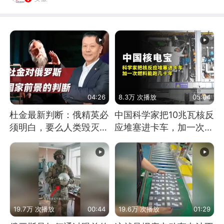
04:26
8.3万 次播放
05:04
杜金最新判断：俄精英必
中国科学家把10兆瓦核反
须明白，要么人类毁灭，
应堆塞进卡车，加一次燃
要么俄毁灭
料能跑几十年
19.7万 次播放
00:44
19.6万 次播放
01:29