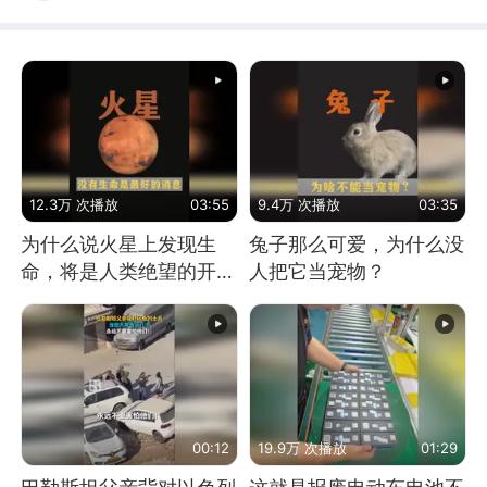
12.3万 次播放
03:55
9.4万 次播放
03:35
为什么说火星上发现生
兔子那么可爱，为什么没
命，将是人类绝望的开
人把它当宠物？
始？
00:12
19.9万 次播放
01:29