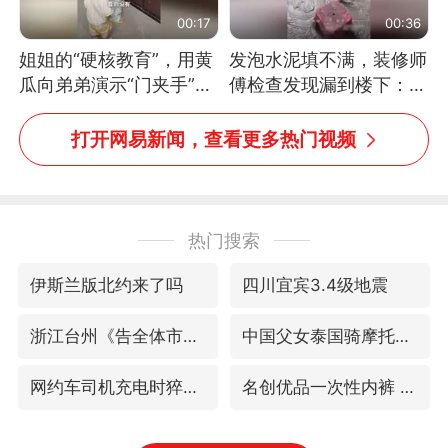
00:17
00:36
姐姐的“硬核教育”，用黄
发泡水泥填不满，装修师
瓜向弟弟演示“门夹手”，
傅检查发现漏到楼下：出
网友：果然言传不如身
风口未延伸到外墙
教！
打开网易新闻，查看更多热门视频
热门搜索
伊斯兰版北约来了吗
四川宜宾3.4级地震
浙江台州《告全体市民书》
中国父女泰国骑摩托车坠崖1死1伤
网约车司机充电时猝死保险拒赔
名创优品一次性内裤 颜面尽失