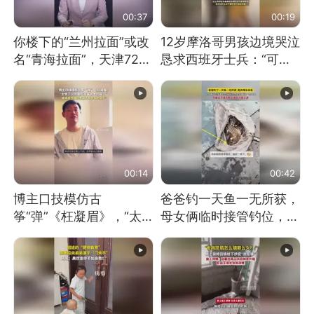
00:37
00:19
你楼下的“兰州拉面”或改
12岁摩洛哥男孩边境哭泣
名“青海拉面”，天津72家
恳求西班牙士兵：“可不
面馆已集体更换招牌
可以不要把我遣返回国”
00:14
00:42
博主口技模仿古
爸爸钓一天鱼一无所获，
筝“弹”《枉凝眉》，“太
母女俩临时接管钓位，用
像了～你是吃古筝长大的
玩具鱼竿钓上大鱼
吗？”“或将成为首位考级
不带古筝的选手。”（来
源：新华每日电讯）