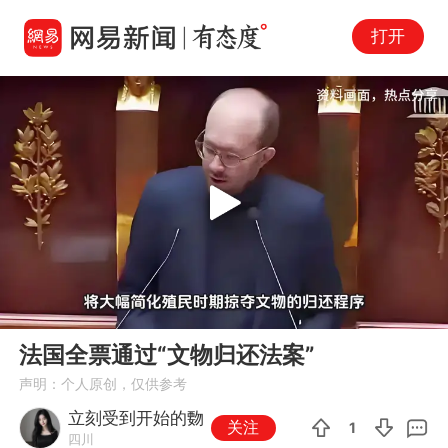
打开
Play
00:00
01:05
En
法国全票通过“文物归还法案”
fu
声明：个人原创，仅供参考
立刻受到开始的覅
关注
1
四川