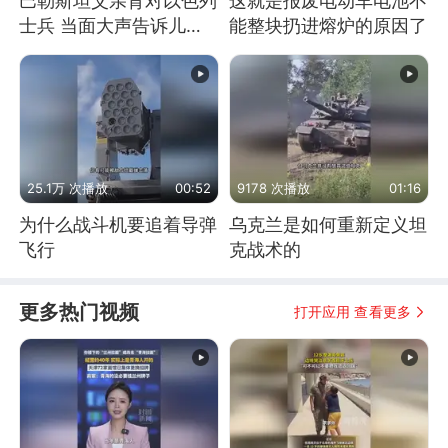
巴勒斯坦父亲背对以色列
这就是报废电动车电池不
士兵 当面大声告诉儿
能整块扔进熔炉的原因了
子：永远不要害怕他们！
25.1万 次播放
00:52
9178 次播放
01:16
为什么战斗机要追着导弹
乌克兰是如何重新定义坦
飞行
克战术的
更多热门视频
打开应用 查看更多